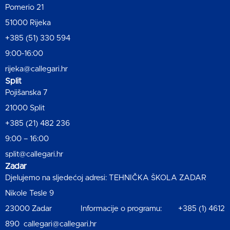
Pomerio 21
51000 Rijeka
+385 (51) 330 594
9:00-16:00
rijeka@callegari.hr
Split
Pojišanska 7
21000 Split
+385 (21) 482 236
9:00 – 16:00
split@callegari.hr
Zadar
Djelujemo na sljedećoj adresi: TEHNIČKA ŠKOLA ZADAR
Nikole Tesle 9
23000 Zadar Informacije o programu: +385 (1) 4612
890 callegari@callegari.hr