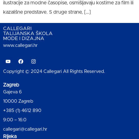
ilustracije za modne časopise, osmišljavaju kostime za film ili
kazališne predstave. S druge strane, […]
CALLEGARI
TALIJANSKA ŠKOLA
MODE I DIZAJNA
www.callegari.hr
Copyright © 2024 Callegari All Rights Reserved.
Zagreb
Gajeva 6
10000 Zagreb
+385 (1) 4612 890
9:00 – 16:0
callegari@callegari.hr
Rijeka