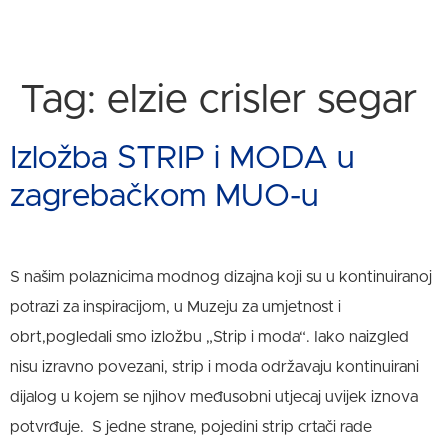
Tag:
elzie crisler segar
Izložba STRIP i MODA u
zagrebačkom MUO-u
S našim polaznicima modnog dizajna koji su u kontinuiranoj
potrazi za inspiracijom, u Muzeju za umjetnost i
obrt,pogledali smo izložbu „Strip i moda“. Iako naizgled
nisu izravno povezani, strip i moda održavaju kontinuirani
dijalog u kojem se njihov međusobni utjecaj uvijek iznova
potvrđuje. S jedne strane, pojedini strip crtači rade