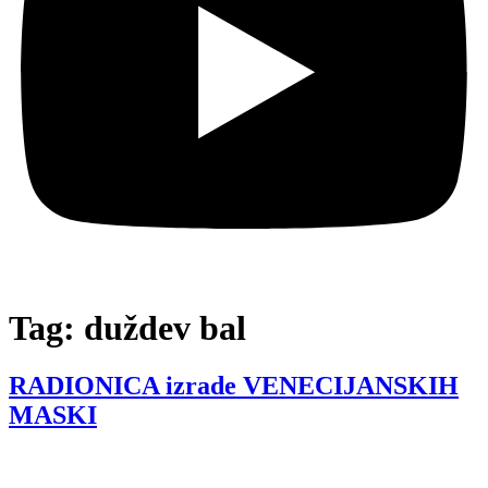
Tag:
duždev bal
RADIONICA izrade VENECIJANSKIH
MASKI