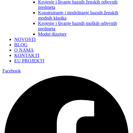
Krojenje i šivanje baznih ženskih odjevnih
predmeta
Konstruiranje i modeliranje baznih ženskih
modnih klasika
Krojenje i šivanje baznih muških odjevnih
predmeta
Modni dizajner
NOVOSTI
BLOG
O NAMA
KONTAKTI
EU PROJEKTI
Facebook