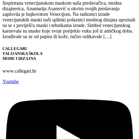
Inspirirana venecijanskom maskom naša predavačica, modna
dizajnerica, Anamarija Asanović u okviru svojih predavanja
zaplovila je bajkovitom Venecijom. Na radionici izrade
venecijanskih maski naši splitski polaznici modnog dizajna upoznali
su se s poviješću maski i tehnikama izrade. Simbol venecijanskog
karnevala su maske koje svoje porijeklo vuku još iz antičkog doba.
Izrađivale su se od papira ili kože, ručno oslikavale […]
CALLEGARI
TALIJANSKA ŠKOLA
MODE I DIZAJNA
www.callegari.hr
Youtube