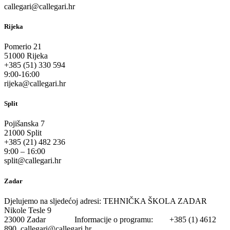
callegari@callegari.hr
Rijeka
Pomerio 21
51000 Rijeka
+385 (51) 330 594
9:00-16:00
rijeka@callegari.hr
Split
Pojišanska 7
21000 Split
+385 (21) 482 236
9:00 – 16:00
split@callegari.hr
Zadar
Djelujemo na sljedećoj adresi: TEHNIČKA ŠKOLA ZADAR
Nikole Tesle 9
23000 Zadar Informacije o programu: +385 (1) 4612
890 callegari@callegari.hr