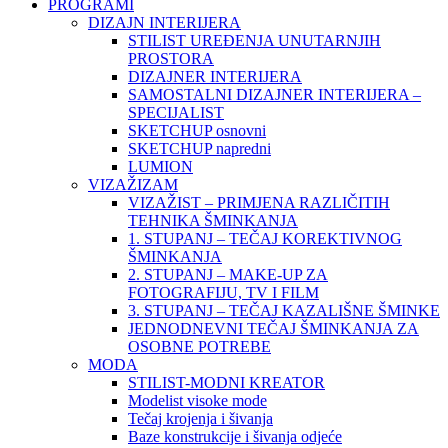
PROGRAMI
DIZAJN INTERIJERA
STILIST UREĐENJA UNUTARNJIH
PROSTORA
DIZAJNER INTERIJERA
SAMOSTALNI DIZAJNER INTERIJERA –
SPECIJALIST
SKETCHUP osnovni
SKETCHUP napredni
LUMION
VIZAŽIZAM
VIZAŽIST – PRIMJENA RAZLIČITIH
TEHNIKA ŠMINKANJA
1. STUPANJ – TEČAJ KOREKTIVNOG
ŠMINKANJA
2. STUPANJ – MAKE-UP ZA
FOTOGRAFIJU, TV I FILM
3. STUPANJ – TEČAJ KAZALIŠNE ŠMINKE
JEDNODNEVNI TEČAJ ŠMINKANJA ZA
OSOBNE POTREBE
MODA
STILIST-MODNI KREATOR
Modelist visoke mode
Tečaj krojenja i šivanja
Baze konstrukcije i šivanja odjeće