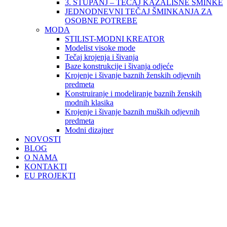
3. STUPANJ – TEČAJ KAZALIŠNE ŠMINKE
JEDNODNEVNI TEČAJ ŠMINKANJA ZA
OSOBNE POTREBE
MODA
STILIST-MODNI KREATOR
Modelist visoke mode
Tečaj krojenja i šivanja
Baze konstrukcije i šivanja odjeće
Krojenje i šivanje baznih ženskih odjevnih
predmeta
Konstruiranje i modeliranje baznih ženskih
modnih klasika
Krojenje i šivanje baznih muških odjevnih
predmeta
Modni dizajner
NOVOSTI
BLOG
O NAMA
KONTAKTI
EU PROJEKTI