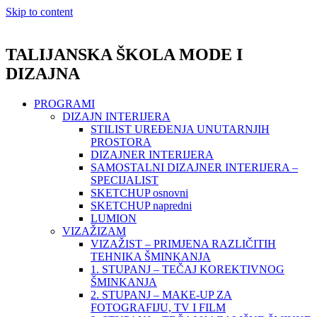
Skip to content
TALIJANSKA ŠKOLA MODE I
DIZAJNA
PROGRAMI
DIZAJN INTERIJERA
STILIST UREĐENJA UNUTARNJIH
PROSTORA
DIZAJNER INTERIJERA
SAMOSTALNI DIZAJNER INTERIJERA –
SPECIJALIST
SKETCHUP osnovni
SKETCHUP napredni
LUMION
VIZAŽIZAM
VIZAŽIST – PRIMJENA RAZLIČITIH
TEHNIKA ŠMINKANJA
1. STUPANJ – TEČAJ KOREKTIVNOG
ŠMINKANJA
2. STUPANJ – MAKE-UP ZA
FOTOGRAFIJU, TV I FILM