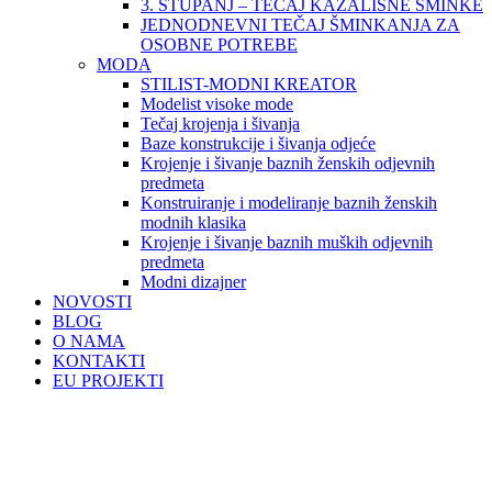
3. STUPANJ – TEČAJ KAZALIŠNE ŠMINKE
JEDNODNEVNI TEČAJ ŠMINKANJA ZA
OSOBNE POTREBE
MODA
STILIST-MODNI KREATOR
Modelist visoke mode
Tečaj krojenja i šivanja
Baze konstrukcije i šivanja odjeće
Krojenje i šivanje baznih ženskih odjevnih
predmeta
Konstruiranje i modeliranje baznih ženskih
modnih klasika
Krojenje i šivanje baznih muških odjevnih
predmeta
Modni dizajner
NOVOSTI
BLOG
O NAMA
KONTAKTI
EU PROJEKTI