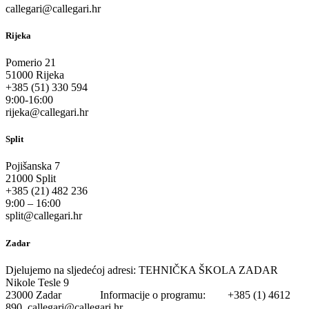
callegari@callegari.hr
Rijeka
Pomerio 21
51000 Rijeka
+385 (51) 330 594
9:00-16:00
rijeka@callegari.hr
Split
Pojišanska 7
21000 Split
+385 (21) 482 236
9:00 – 16:00
split@callegari.hr
Zadar
Djelujemo na sljedećoj adresi: TEHNIČKA ŠKOLA ZADAR
Nikole Tesle 9
23000 Zadar Informacije o programu: +385 (1) 4612
890 callegari@callegari.hr