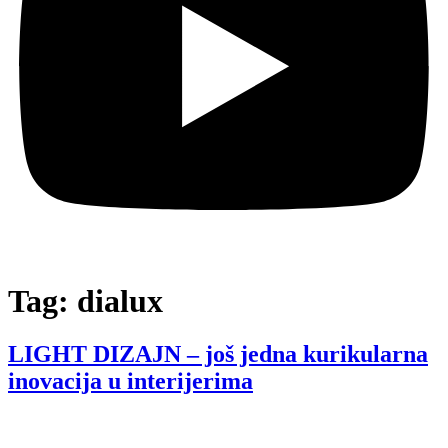
Tag:
dialux
LIGHT DIZAJN – još jedna kurikularna
inovacija u interijerima