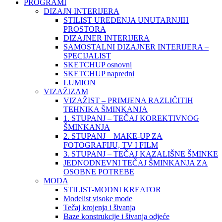
PROGRAMI
DIZAJN INTERIJERA
STILIST UREĐENJA UNUTARNJIH
PROSTORA
DIZAJNER INTERIJERA
SAMOSTALNI DIZAJNER INTERIJERA –
SPECIJALIST
SKETCHUP osnovni
SKETCHUP napredni
LUMION
VIZAŽIZAM
VIZAŽIST – PRIMJENA RAZLIČITIH
TEHNIKA ŠMINKANJA
1. STUPANJ – TEČAJ KOREKTIVNOG
ŠMINKANJA
2. STUPANJ – MAKE-UP ZA
FOTOGRAFIJU, TV I FILM
3. STUPANJ – TEČAJ KAZALIŠNE ŠMINKE
JEDNODNEVNI TEČAJ ŠMINKANJA ZA
OSOBNE POTREBE
MODA
STILIST-MODNI KREATOR
Modelist visoke mode
Tečaj krojenja i šivanja
Baze konstrukcije i šivanja odjeće