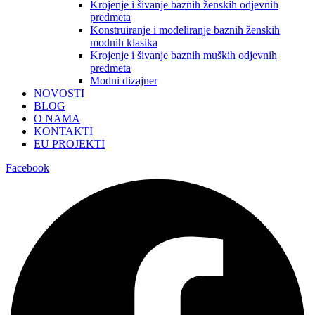
Krojenje i šivanje baznih ženskih odjevnih
predmeta
Konstruiranje i modeliranje baznih ženskih
modnih klasika
Krojenje i šivanje baznih muških odjevnih
predmeta
Modni dizajner
NOVOSTI
BLOG
O NAMA
KONTAKTI
EU PROJEKTI
Facebook