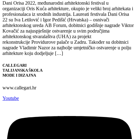
Dani Orisa 2022, međunarodni arhitektonski festival u
organizaciji Oris Kuća arhitekture, okupio je veliki broj arhitekata i
profesionalaca iz srodnih industrija. Laureati festivala Dani Orisa
22 su Iva Letilović i Igor Pedišić (Hrvatska) – osnivači
arhitektonskog ureda AB Forum, dobitnici godišnje nagrade Viktor
Kovačić za najuspješnije ostvarenje u svim područjima
arhitektonskog stvaralaštva (UHA) za projekt
rekonstrukcije Providurove palače u Zadru. Također su dobitnici
nagrade Vladimir Nazor za najbolje umjetničko ostvarenje u polju
arhitekture koju dodjeljuje […]
CALLEGARI
TALIJANSKA ŠKOLA
MODE I DIZAJNA
www.callegari.hr
Youtube