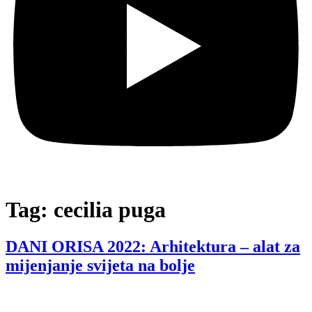
Tag:
cecilia puga
DANI ORISA 2022: Arhitektura – alat za
mijenjanje svijeta na bolje