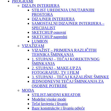
PROGRAMI
DIZAJN INTERIJERA
STILIST UREĐENJA UNUTARNJIH
PROSTORA
DIZAJNER INTERIJERA
SAMOSTALNI DIZAJNER INTERIJERA –
SPECIJALIST
SKETCHUP osnovni
SKETCHUP napredni
LUMION
VIZAŽIZAM
VIZAŽIST – PRIMJENA RAZLIČITIH
TEHNIKA ŠMINKANJA
1. STUPANJ – TEČAJ KOREKTIVNOG
ŠMINKANJA
2. STUPANJ – MAKE-UP ZA
FOTOGRAFIJU, TV I FILM
3. STUPANJ – TEČAJ KAZALIŠNE ŠMINKE
JEDNODNEVNI TEČAJ ŠMINKANJA ZA
OSOBNE POTREBE
MODA
STILIST-MODNI KREATOR
Modelist visoke mode
Tečaj krojenja i šivanja
Baze konstrukcije i šivanja odjeće