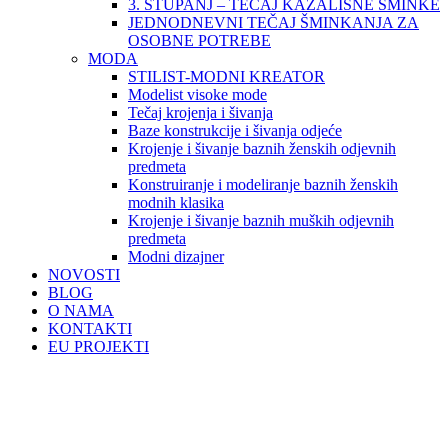
3. STUPANJ – TEČAJ KAZALIŠNE ŠMINKE
JEDNODNEVNI TEČAJ ŠMINKANJA ZA
OSOBNE POTREBE
MODA
STILIST-MODNI KREATOR
Modelist visoke mode
Tečaj krojenja i šivanja
Baze konstrukcije i šivanja odjeće
Krojenje i šivanje baznih ženskih odjevnih
predmeta
Konstruiranje i modeliranje baznih ženskih
modnih klasika
Krojenje i šivanje baznih muških odjevnih
predmeta
Modni dizajner
NOVOSTI
BLOG
O NAMA
KONTAKTI
EU PROJEKTI