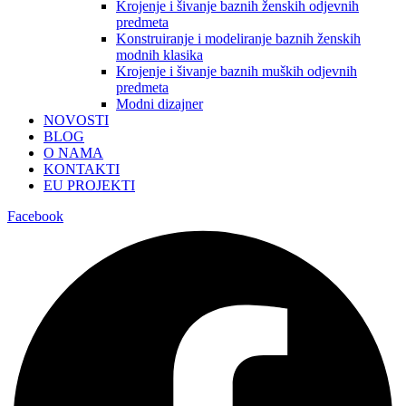
Krojenje i šivanje baznih ženskih odjevnih
predmeta
Konstruiranje i modeliranje baznih ženskih
modnih klasika
Krojenje i šivanje baznih muških odjevnih
predmeta
Modni dizajner
NOVOSTI
BLOG
O NAMA
KONTAKTI
EU PROJEKTI
Facebook