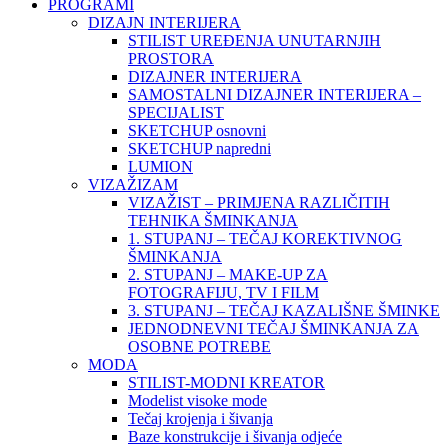
PROGRAMI
DIZAJN INTERIJERA
STILIST UREĐENJA UNUTARNJIH
PROSTORA
DIZAJNER INTERIJERA
SAMOSTALNI DIZAJNER INTERIJERA –
SPECIJALIST
SKETCHUP osnovni
SKETCHUP napredni
LUMION
VIZAŽIZAM
VIZAŽIST – PRIMJENA RAZLIČITIH
TEHNIKA ŠMINKANJA
1. STUPANJ – TEČAJ KOREKTIVNOG
ŠMINKANJA
2. STUPANJ – MAKE-UP ZA
FOTOGRAFIJU, TV I FILM
3. STUPANJ – TEČAJ KAZALIŠNE ŠMINKE
JEDNODNEVNI TEČAJ ŠMINKANJA ZA
OSOBNE POTREBE
MODA
STILIST-MODNI KREATOR
Modelist visoke mode
Tečaj krojenja i šivanja
Baze konstrukcije i šivanja odjeće