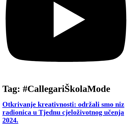
Tag:
#CallegariŠkolaMode
Otkrivanje kreativnosti: održali smo niz
radionica u Tjednu cjeloživotnog učenja
2024.