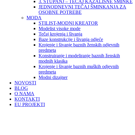
3. STUPANJ – TEČAJ KAZALIŠNE ŠMINKE
JEDNODNEVNI TEČAJ ŠMINKANJA ZA
OSOBNE POTREBE
MODA
STILIST-MODNI KREATOR
Modelist visoke mode
Tečaj krojenja i šivanja
Baze konstrukcije i šivanja odjeće
Krojenje i šivanje baznih ženskih odjevnih
predmeta
Konstruiranje i modeliranje baznih ženskih
modnih klasika
Krojenje i šivanje baznih muških odjevnih
predmeta
Modni dizajner
NOVOSTI
BLOG
O NAMA
KONTAKTI
EU PROJEKTI