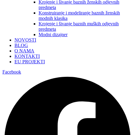
Krojenje i šivanje baznih ženskih odjevnih
predmeta
Konstruiranje i modeliranje baznih ženskih
modnih klasika
Krojenje i šivanje baznih muških odjevnih
predmeta
Modni dizajner
NOVOSTI
BLOG
O NAMA
KONTAKTI
EU PROJEKTI
Facebook