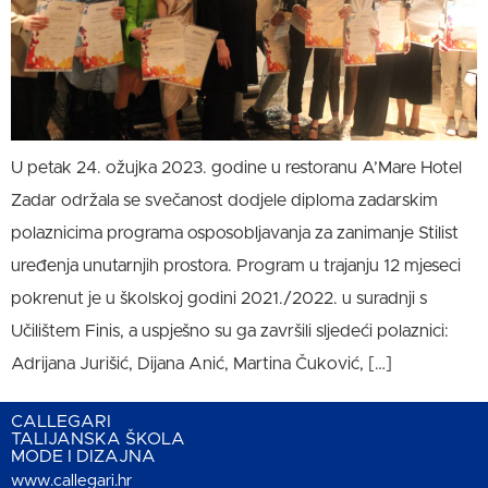
U petak 24. ožujka 2023. godine u restoranu A’Mare Hotel
Zadar održala se svečanost dodjele diploma zadarskim
polaznicima programa osposobljavanja za zanimanje Stilist
uređenja unutarnjih prostora. Program u trajanju 12 mjeseci
pokrenut je u školskoj godini 2021./2022. u suradnji s
Učilištem Finis, a uspješno su ga završili sljedeći polaznici:
Adrijana Jurišić, Dijana Anić, Martina Čuković, […]
CALLEGARI
TALIJANSKA ŠKOLA
MODE I DIZAJNA
www.callegari.hr