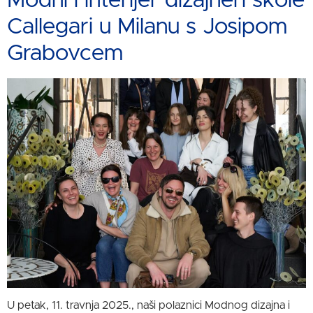
Modni i interijer dizajneri škole
Callegari u Milanu s Josipom
Grabovcem
U petak, 11. travnja 2025., naši polaznici Modnog dizajna i