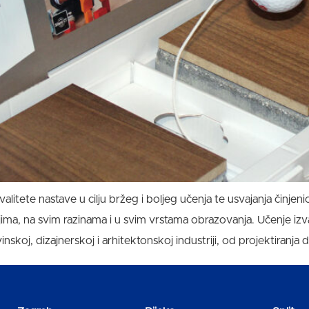
litete nastave u cilju bržeg i boljeg učenja te usvajanja činjenic
ma, na svim razinama i u svim vrstama obrazovanja. Učenje izvan 
nskoj, dizajnerskoj i arhitektonskoj industriji, od projektiranja