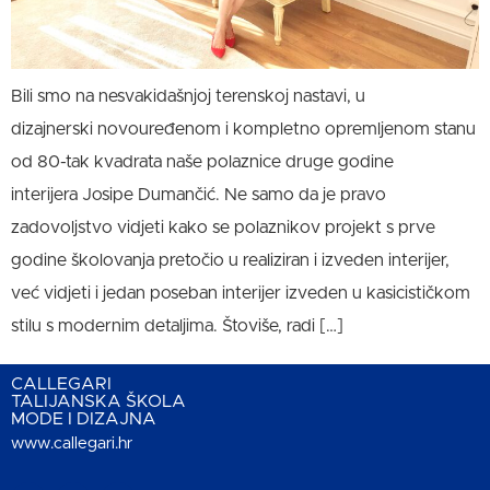
Bili smo na nesvakidašnjoj terenskoj nastavi, u
dizajnerski novouređenom i kompletno opremljenom stanu
od 80-tak kvadrata naše polaznice druge godine
interijera Josipe Dumančić. Ne samo da je pravo
zadovoljstvo vidjeti kako se polaznikov projekt s prve
godine školovanja pretočio u realiziran i izveden interijer,
već vidjeti i jedan poseban interijer izveden u kasicističkom
stilu s modernim detaljima. Štoviše, radi […]
CALLEGARI
TALIJANSKA ŠKOLA
MODE I DIZAJNA
www.callegari.hr