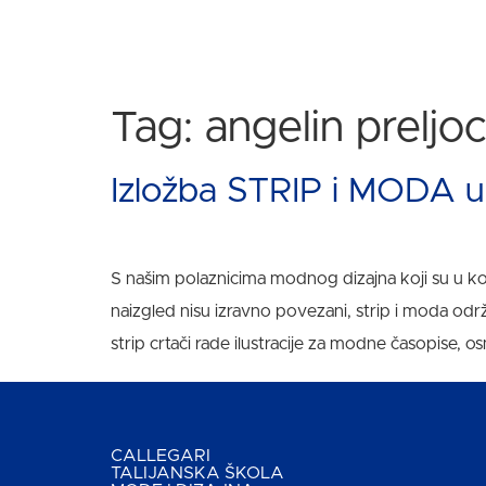
Tag:
angelin preljoc
Izložba STRIP i MODA
S našim polaznicima modnog dizajna koji su u kon
naizgled nisu izravno povezani, strip i moda odr
strip crtači rade ilustracije za modne časopise, os
CALLEGARI
TALIJANSKA ŠKOLA