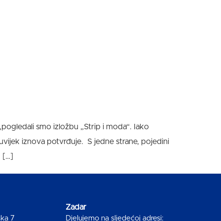
,pogledali smo izložbu „Strip i moda“. Iako
uvijek iznova potvrđuje. S jedne strane, pojedini
, […]
Zadar
ska 7
Djelujemo na sljedećoj adresi: