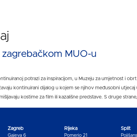
aj
 u zagrebačkom MUO-u
tinuiranoj potrazi za inspiracijom, u Muzeju za umjetnost i obrt
žavaju kontinuirani dijalog u kojem se njihov međusobni utjecaj 
mišljavaju kostime za film ili kazališne predstave. S druge strane
Zagreb
Rijeka
Split
Gajeva 6
Pomerio 21
Pojišan