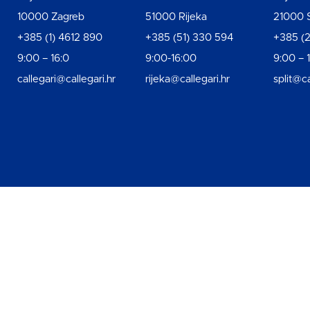
10000 Zagreb
51000 Rijeka
21000 S
+385 (1) 4612 890
+385 (51) 330 594
+385 (2
9:00 – 16:0
9:00-16:00
9:00 – 
callegari@callegari.hr
rijeka@callegari.hr
split@ca