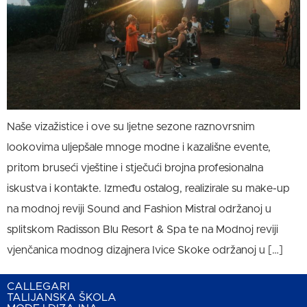
Naše vizažistice i ove su ljetne sezone raznovrsnim
lookovima uljepšale mnoge modne i kazališne evente,
pritom bruseći vještine i stječući brojna profesionalna
iskustva i kontakte. Između ostalog, realizirale su make-up
na modnoj reviji Sound and Fashion Mistral održanoj u
splitskom Radisson Blu Resort & Spa te na Modnoj reviji
vjenčanica modnog dizajnera Ivice Skoke održanoj u […]
CALLEGARI
TALIJANSKA ŠKOLA