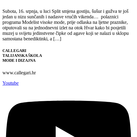
Subota, 16. srpnja, u luci Split smjena gostiju, šušur i gužva te još
jedan u nizu sunčanih i nadasve vrućih vikenda… polaznici
programa Modelist visoke mode, prije odlaska na ljetne praznike,
otputovali su na jednodnevni izlet na otok Hvar kako bi posjetili
muzej u svijetu jedinstvene čipke od agave koji se nalazi u sklopu
samostana benediktinki, a […]
CALLEGARI
TALIJANSKA ŠKOLA
MODE I DIZAJNA
www.callegari.hr
Youtube