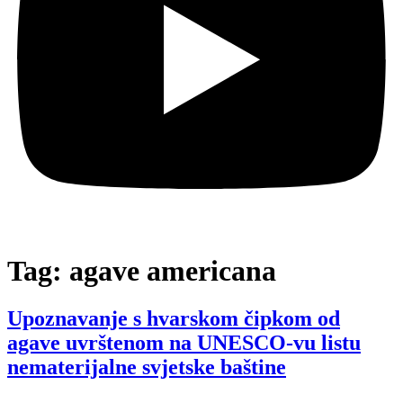
Tag:
agave americana
Upoznavanje s hvarskom čipkom od
agave uvrštenom na UNESCO-vu listu
nematerijalne svjetske baštine