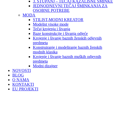
3. STUPANJ – TEČAJ KAZALIŠNE ŠMINKE
JEDNODNEVNI TEČAJ ŠMINKANJA ZA
OSOBNE POTREBE
MODA
STILIST-MODNI KREATOR
Modelist visoke mode
Tečaj krojenja i šivanja
Baze konstrukcije i šivanja odjeće
Krojenje i šivanje baznih ženskih odjevnih
predmeta
Konstruiranje i modeliranje baznih ženskih
modnih klasika
Krojenje i šivanje baznih muških odjevnih
predmeta
Modni dizajner
NOVOSTI
BLOG
O NAMA
KONTAKTI
EU PROJEKTI