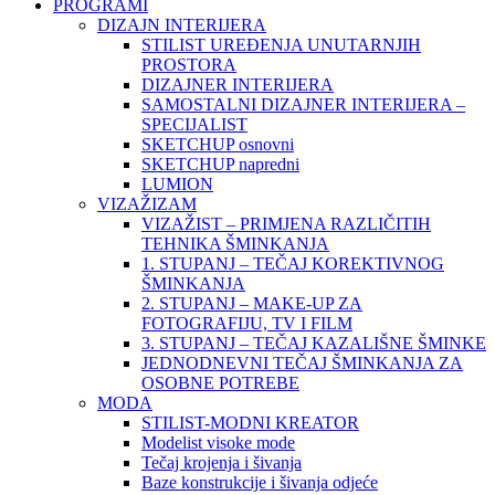
PROGRAMI
DIZAJN INTERIJERA
STILIST UREĐENJA UNUTARNJIH
PROSTORA
DIZAJNER INTERIJERA
SAMOSTALNI DIZAJNER INTERIJERA –
SPECIJALIST
SKETCHUP osnovni
SKETCHUP napredni
LUMION
VIZAŽIZAM
VIZAŽIST – PRIMJENA RAZLIČITIH
TEHNIKA ŠMINKANJA
1. STUPANJ – TEČAJ KOREKTIVNOG
ŠMINKANJA
2. STUPANJ – MAKE-UP ZA
FOTOGRAFIJU, TV I FILM
3. STUPANJ – TEČAJ KAZALIŠNE ŠMINKE
JEDNODNEVNI TEČAJ ŠMINKANJA ZA
OSOBNE POTREBE
MODA
STILIST-MODNI KREATOR
Modelist visoke mode
Tečaj krojenja i šivanja
Baze konstrukcije i šivanja odjeće