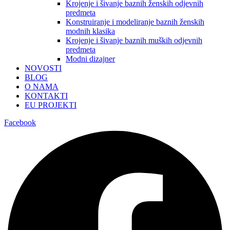
Krojenje i šivanje baznih ženskih odjevnih
predmeta
Konstruiranje i modeliranje baznih ženskih
modnih klasika
Krojenje i šivanje baznih muških odjevnih
predmeta
Modni dizajner
NOVOSTI
BLOG
O NAMA
KONTAKTI
EU PROJEKTI
Facebook