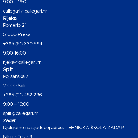
9:00 – 16:0
callegari@callegari.hr
Rijeka
Pomerio 21
51000 Rijeka
+385 (51) 330 594
9:00-16:00
rijeka@callegari.hr
Split
Pojišanska 7
21000 Split
+385 (21) 482 236
9:00 – 16:00
split@callegari.hr
Zadar
Djelujemo na sljedećoj adresi: TEHNIČKA ŠKOLA ZADAR
Nikole Tesle 9