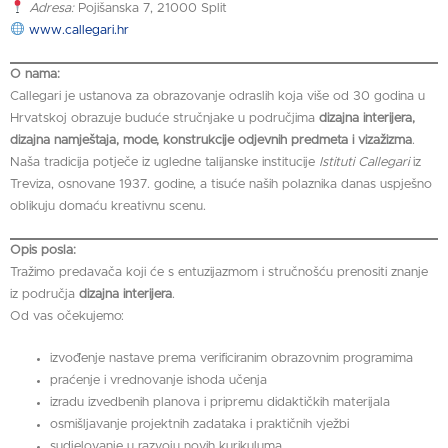
Adresa:
Pojišanska 7, 21000 Split
www.callegari.hr
O nama:
Callegari je ustanova za obrazovanje odraslih koja više od 30 godina u
Hrvatskoj obrazuje buduće stručnjake u područjima
dizajna interijera,
dizajna namještaja, mode, konstrukcije odjevnih predmeta i vizažizma
.
Naša tradicija potječe iz ugledne talijanske institucije
Istituti Callegari
iz
Treviza, osnovane 1937. godine, a tisuće naših polaznika danas uspješno
oblikuju domaću kreativnu scenu.
Opis posla:
Tražimo predavača koji će s entuzijazmom i stručnošću prenositi znanje
iz područja
dizajna interijera
.
Od vas očekujemo:
izvođenje nastave prema verificiranim obrazovnim programima
praćenje i vrednovanje ishoda učenja
izradu izvedbenih planova i pripremu didaktičkih materijala
osmišljavanje projektnih zadataka i praktičnih vježbi
sudjelovanje u razvoju novih kurikuluma