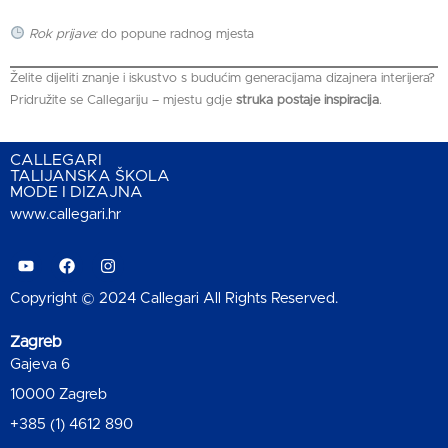
Rok prijave:
do popune radnog mjesta
Želite dijeliti znanje i iskustvo s budućim generacijama dizajnera interijera?
Pridružite se Callegariju – mjestu gdje
struka postaje inspiracija
.
CALLEGARI
TALIJANSKA ŠKOLA
MODE I DIZAJNA
www.callegari.hr
Copyright © 2024 Callegari All Rights Reserved.
Zagreb
Gajeva 6
10000 Zagreb
+385 (1) 4612 890