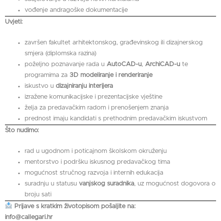
vođenje andragoške dokumentacije
Uvjeti:
završen fakultet arhitektonskog, građevinskog ili dizajnerskog
smjera (diplomska razina)
poželjno poznavanje rada u
AutoCAD-u
,
ArchiCAD-u
te
programima za
3D modeliranje i renderiranje
iskustvo u
dizajniranju interijera
izražene komunikacijske i prezentacijske vještine
želja za predavačkim radom i prenošenjem znanja
prednost imaju kandidati s prethodnim predavačkim iskustvom
Što nudimo:
rad u ugodnom i poticajnom školskom okruženju
mentorstvo i podršku iskusnog predavačkog tima
mogućnost stručnog razvoja i internih edukacija
suradnju u statusu
vanjskog suradnika
, uz mogućnost dogovora o
broju sati
Prijave s kratkim životopisom pošaljite na:
info@callegari.hr