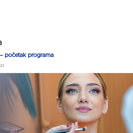
B
t – početak programa
023