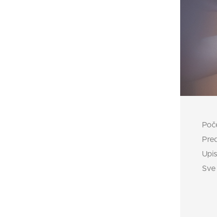
Poče
Pred
Upis
Sve 