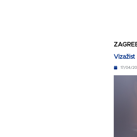
ZAGRE
Vizažis
17/04/2