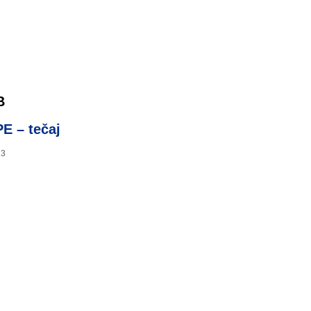
B
E – tečaj
23