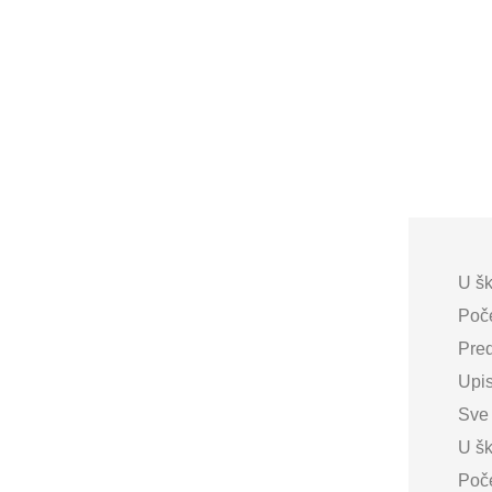
U šk
Poče
Pred
Upis
Sve 
U šk
Poče