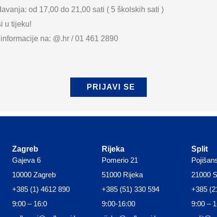
avanja: od 17,00 do 21,00 sati ( 5 školskih sati )
i u tijeku!
informacije na: @.hr / 01 461 2890
PRIJAVI SE
Zagreb
Rijeka
Split
Gajeva 6
Pomerio 21
Pojišan
10000 Zagreb
51000 Rijeka
21000 Sp
+385 (1) 4612 890
+385 (51) 330 594
+385 (2
9:00 – 16:0
9:00-16:00
9:00 – 