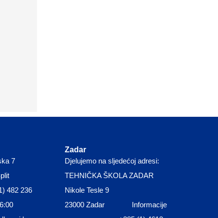
Zadar
ska 7
Djelujemo na sljedećoj adresi:
lit
TEHNIČKA ŠKOLA ZADAR
1) 482 236
Nikole Tesle 9
16:00
23000 Zadar Informacije