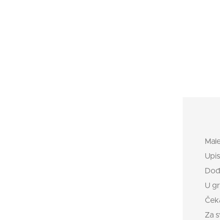
Male
Upis
Dođi
U gr
Čeka
Za s