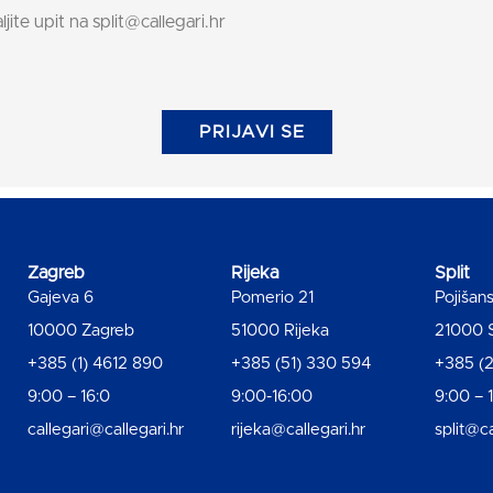
ljite upit na split@callegari.hr
PRIJAVI SE
Zagreb
Rijeka
Split
Gajeva 6
Pomerio 21
Pojišan
10000 Zagreb
51000 Rijeka
21000 S
+385 (1) 4612 890
+385 (51) 330 594
+385 (2
9:00 – 16:0
9:00-16:00
9:00 – 
callegari@callegari.hr
rijeka@callegari.hr
split@ca