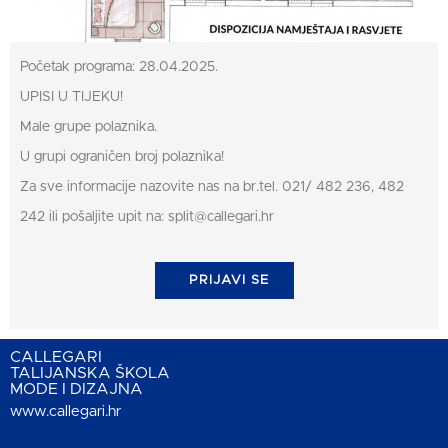
Početak programa: 28.04.2025.
UPISI U TIJEKU!
Male grupe polaznika.
U grupi ograničen broj polaznika!
Za sve informacije nazovite nas na br.tel. 021/ 482 236, 482
242 ili pošaljite upit na: split@callegari.hr
PRIJAVI SE
CALLEGARI
TALIJANSKA ŠKOLA
MODE I DIZAJNA
www.callegari.hr