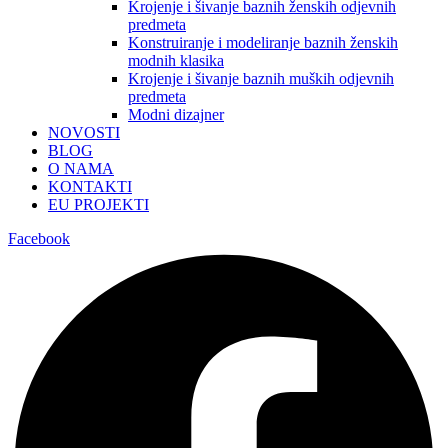
Krojenje i šivanje baznih ženskih odjevnih
predmeta
Konstruiranje i modeliranje baznih ženskih
modnih klasika
Krojenje i šivanje baznih muških odjevnih
predmeta
Modni dizajner
NOVOSTI
BLOG
O NAMA
KONTAKTI
EU PROJEKTI
Facebook