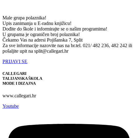
Male grupa polaznika!
Upis zanimanja u E-radnu knjižicu!
Dođite do škole i informirajte se o našim programima!
U grupama je ograničen broj polaznika!
Čekamo Vas na adresi Pojišanska 7, Split
Za sve informacije nazovite nas na br.tel. 021/ 482 236, 482 242 ili
pošaljite upit na split@callegari.hr
PRIJAVI SE
CALLEGARI
TALIJANSKA ŠKOLA
MODE I DIZAJNA
www.callegari.hr
Youtube