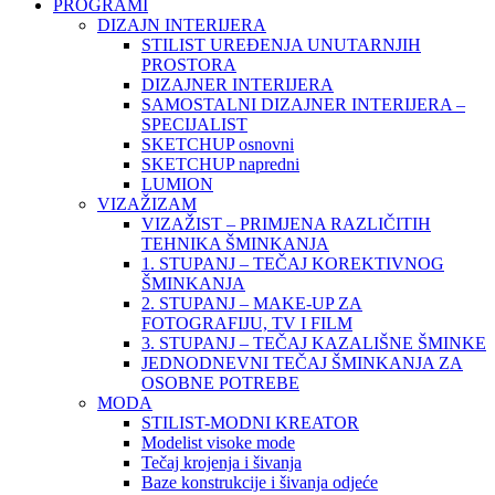
PROGRAMI
DIZAJN INTERIJERA
STILIST UREĐENJA UNUTARNJIH
PROSTORA
DIZAJNER INTERIJERA
SAMOSTALNI DIZAJNER INTERIJERA –
SPECIJALIST
SKETCHUP osnovni
SKETCHUP napredni
LUMION
VIZAŽIZAM
VIZAŽIST – PRIMJENA RAZLIČITIH
TEHNIKA ŠMINKANJA
1. STUPANJ – TEČAJ KOREKTIVNOG
ŠMINKANJA
2. STUPANJ – MAKE-UP ZA
FOTOGRAFIJU, TV I FILM
3. STUPANJ – TEČAJ KAZALIŠNE ŠMINKE
JEDNODNEVNI TEČAJ ŠMINKANJA ZA
OSOBNE POTREBE
MODA
STILIST-MODNI KREATOR
Modelist visoke mode
Tečaj krojenja i šivanja
Baze konstrukcije i šivanja odjeće