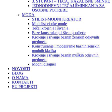
3. STUPANJ – TEČAJ KAZALIŠNE ŠMINKE
JEDNODNEVNI TEČAJ ŠMINKANJA ZA
OSOBNE POTREBE
MODA
STILIST-MODNI KREATOR
Modelist visoke mode
Tečaj krojenja i šivanja
Baze konstrukcije i šivanja odjeće
Krojenje i šivanje baznih ženskih odjevnih
predmeta
Konstruiranje i modeliranje baznih ženskih
modnih klasika
Krojenje i šivanje baznih muških odjevnih
predmeta
Modni dizajner
NOVOSTI
BLOG
O NAMA
KONTAKTI
EU PROJEKTI