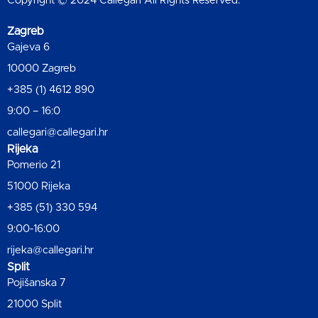
Copyright © 2024 Callegari All Rights Reserved.
Zagreb
Gajeva 6
10000 Zagreb
+385 (1) 4612 890
9:00 – 16:0
callegari@callegari.hr
Rijeka
Pomerio 21
51000 Rijeka
+385 (51) 330 594
9:00-16:00
rijeka@callegari.hr
Split
Pojišanska 7
21000 Split