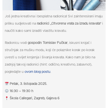
Još jedna kreativna i besplatna radionica! Svi zainteresirani imaju
priliku sudjelovati na
radionici
„Otvorena vrata za izradu kravata“
i
naučiti kako sami izraditi vlastitu kravatu.
Radionicu vodi
gospodin Tomislav Fučkar
, iskusni krojač i
stručnjak za mušku modu, koji će polaznike korak po korak
uvesti u svijet krojenja i šivanja kravata. Kako nam je bilo na
zadnjoj takvoj radionici (hint: odlično, kreativno, zabavno!),
pogledajte u
ovom blog postu
.
Petak, 3. listopada 2025.
16:30 – 19:30 h
Škola Callegari, Zagreb, Gajeva 6