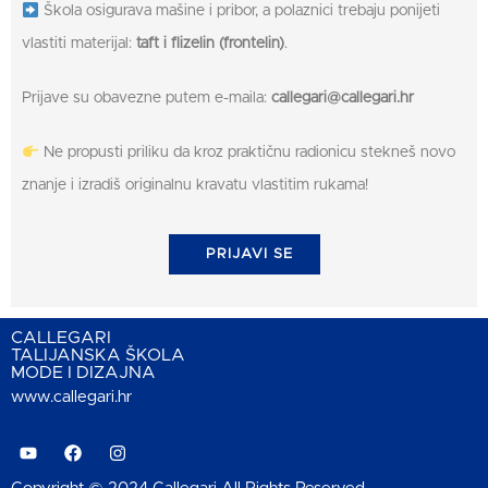
Škola osigurava mašine i pribor, a polaznici trebaju ponijeti
vlastiti materijal:
taft i flizelin (frontelin)
.
Prijave su obavezne putem e-maila:
callegari@callegari.hr
Ne propusti priliku da kroz praktičnu radionicu stekneš novo
znanje i izradiš originalnu kravatu vlastitim rukama!
PRIJAVI SE
CALLEGARI
TALIJANSKA ŠKOLA
MODE I DIZAJNA
www.callegari.hr