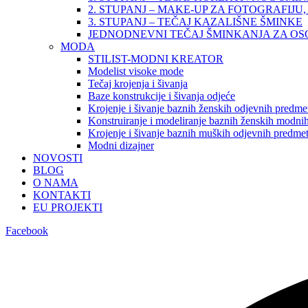
2. STUPANJ – MAKE-UP ZA FOTOGRAFIJU, 
3. STUPANJ – TEČAJ KAZALIŠNE ŠMINKE
JEDNODNEVNI TEČAJ ŠMINKANJA ZA O
MODA
STILIST-MODNI KREATOR
Modelist visoke mode
Tečaj krojenja i šivanja
Baze konstrukcije i šivanja odjeće
Krojenje i šivanje baznih ženskih odjevnih predme
Konstruiranje i modeliranje baznih ženskih modnih
Krojenje i šivanje baznih muških odjevnih predme
Modni dizajner
NOVOSTI
BLOG
O NAMA
KONTAKTI
EU PROJEKTI
Facebook