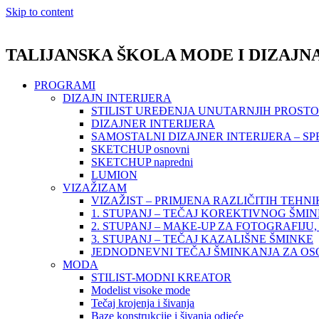
Skip to content
TALIJANSKA ŠKOLA MODE I DIZAJN
PROGRAMI
DIZAJN INTERIJERA
STILIST UREĐENJA UNUTARNJIH PROST
DIZAJNER INTERIJERA
SAMOSTALNI DIZAJNER INTERIJERA – SP
SKETCHUP osnovni
SKETCHUP napredni
LUMION
VIZAŽIZAM
VIZAŽIST – PRIMJENA RAZLIČITIH TEHN
1. STUPANJ – TEČAJ KOREKTIVNOG ŠMI
2. STUPANJ – MAKE-UP ZA FOTOGRAFIJU, 
3. STUPANJ – TEČAJ KAZALIŠNE ŠMINKE
JEDNODNEVNI TEČAJ ŠMINKANJA ZA O
MODA
STILIST-MODNI KREATOR
Modelist visoke mode
Tečaj krojenja i šivanja
Baze konstrukcije i šivanja odjeće