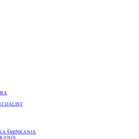
ORA
ECIJALIST
IKA ŠMINKANJA
NKANJA