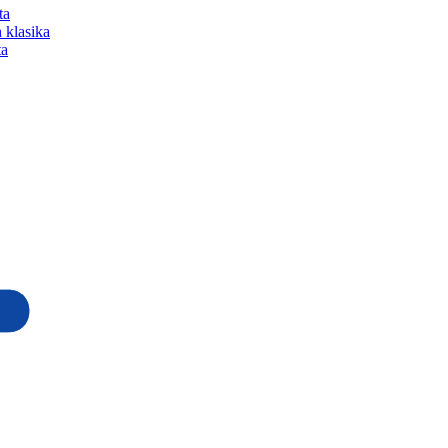
ta
 klasika
ta