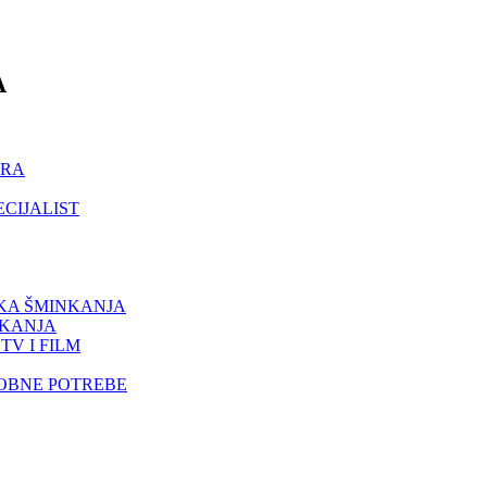
A
ORA
ECIJALIST
IKA ŠMINKANJA
NKANJA
TV I FILM
SOBNE POTREBE