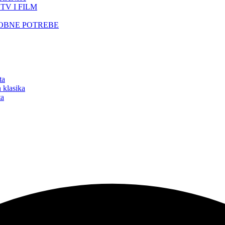
TV I FILM
SOBNE POTREBE
ta
 klasika
ta