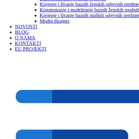
Krojenje i šivanje baznih ženskih odjevnih predme
Konstruiranje i modeliranje baznih ženskih modnih
Krojenje i šivanje baznih muških odjevnih predme
Modni dizajner
NOVOSTI
BLOG
O NAMA
KONTAKTI
EU PROJEKTI