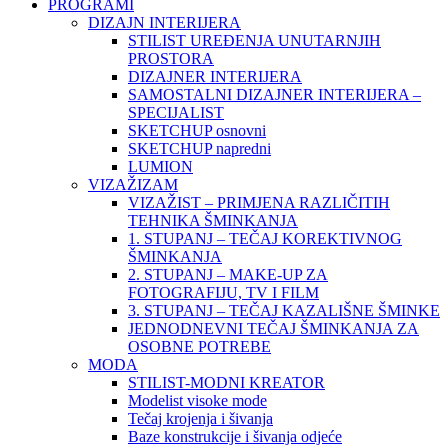
PROGRAMI
DIZAJN INTERIJERA
STILIST UREĐENJA UNUTARNJIH
PROSTORA
DIZAJNER INTERIJERA
SAMOSTALNI DIZAJNER INTERIJERA –
SPECIJALIST
SKETCHUP osnovni
SKETCHUP napredni
LUMION
VIZAŽIZAM
VIZAŽIST – PRIMJENA RAZLIČITIH
TEHNIKA ŠMINKANJA
1. STUPANJ – TEČAJ KOREKTIVNOG
ŠMINKANJA
2. STUPANJ – MAKE-UP ZA
FOTOGRAFIJU, TV I FILM
3. STUPANJ – TEČAJ KAZALIŠNE ŠMINKE
JEDNODNEVNI TEČAJ ŠMINKANJA ZA
OSOBNE POTREBE
MODA
STILIST-MODNI KREATOR
Modelist visoke mode
Tečaj krojenja i šivanja
Baze konstrukcije i šivanja odjeće