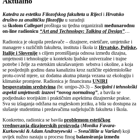
Aktualno
Katedra za estetiku Filozofskog fakulteta u Rijeci
i
Hrvatsko
društvo za analitičku filozofiju
u suradnji
sa
školom
Callegari
prošloga su tjedna organizirali
međunarodnu
on-line
radionicu
“Art and Technology: Talking of Design”
…
Radionica je okupila predavače – dizajnere, estetičare, umjetnike i
managere s različitih fakulteta, instituta i škola iz
Hrvatske, Poljske,
Italije i Slovenije
s ciljem promišljanja odnosa između dizajna,
umjetnosti i tehnologije u kontekstu ljudske univerzalne i trajne
potrebe i želje za estetskim ukrašavanjem sebstva i okoline, a koja
se posljednjih godinu dana kanalizira kroz različite epidemiološke
protu-covid mjere, uz dodatna akutna pitanja vezana uz ekologiju i
klimatske promjene. Radionica je financirana
UNIRI
bespovratnim sredstvima
(br. umjpo-20-3) –
Socijalni i tehnološki
aspekti umjetnosti: izazovi “novog normalnog”
, a bavila se
podjednako teorijskim i praktičnim aspektima dizajnerske prakse.
Sva su izlaganja održana na engleskom jeziku, a bila su dostupna za
slušanje studentima i predavačima sudjelujućih fakulteta i škola.
Konkretno, radionica se bavila
problemom estetičkog
vrednovanja dizajnerskih proizvoda
(
Monika Favara-
Kurkowski
& Adam Andrzeyewski
–
Sveučilište u Varšavi
) koji
uvijek nužno nastaju u procesu finog
balansiranja između