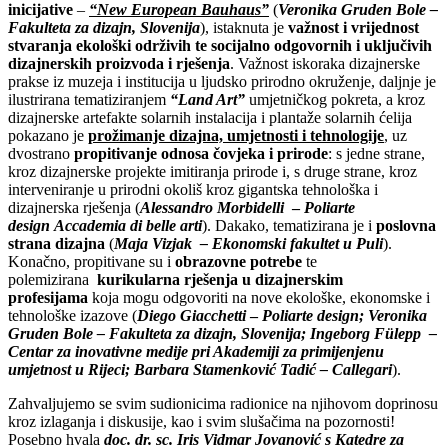
inicijative
–
“New European Bauhaus”
(
Veronika Gruden Bole –
Fakulteta za dizajn, Slovenija
), istaknuta je
važnost i vrijednost
stvaranja ekološki održivih te socijalno odgovornih i uključivih
dizajnerskih proizvoda i rješenja
. Važnost iskoraka dizajnerske
prakse iz muzeja i institucija u ljudsko prirodno okruženje, daljnje je
ilustrirana tematiziranjem
“Land Art”
umjetničkog pokreta, a kroz
dizajnerske artefakte solarnih instalacija i plantaže solarnih ćelija
pokazano je
prožimanje dizajna, umjetnosti i tehnologije
, uz
dvostrano
propitivanje odnosa čovjeka i prirode
: s jedne strane,
kroz dizajnerske projekte imitiranja prirode i, s druge strane, kroz
interveniranje u prirodni okoliš kroz gigantska tehnološka i
dizajnerska rješenja (
Alessandro Morbidelli
–
Poliarte
design
Accademia di belle arti
). Dakako, tematizirana je i
poslovna
strana dizajna
(
Maja Vizjak – Ekonomski fakultet u Puli
).
Konačno, propitivane su i
obrazovne potrebe
te
polemizirana
kurikularna rješenja u dizajnerskim
profesijama
koja mogu odgovoriti na nove ekološke, ekonomske i
tehnološke izazove (
Diego Giacchetti
–
Poliarte design; Veronika
Gruden Bole – Fakulteta za dizajn, Slovenija; Ingeborg Fülepp –
Centar za inovativne medije pri Akademiji za primijenjenu
umjetnost u Rijeci;
Barbara Stamenković Tadić – Callegari
).
Zahvaljujemo se svim sudionicima radionice na njihovom doprinosu
kroz izlaganja i diskusije, kao i svim slušačima na pozornosti!
Posebno hvala
doc. dr. sc. Iris Vidmar Jovanović s Katedre za