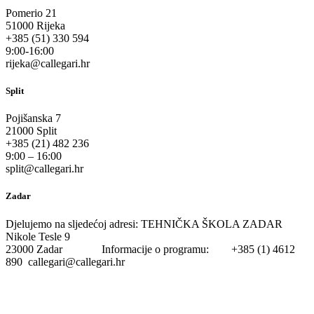
Pomerio 21
51000 Rijeka
+385 (51) 330 594
9:00-16:00
rijeka@callegari.hr
Split
Pojišanska 7
21000 Split
+385 (21) 482 236
9:00 – 16:00
split@callegari.hr
Zadar
Djelujemo na sljedećoj adresi: TEHNIČKA ŠKOLA ZADAR
Nikole Tesle 9
23000 Zadar Informacije o programu: +385 (1) 4612
890 callegari@callegari.hr