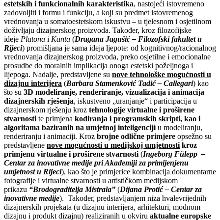
estetskih i funkcionalnih karakteristika
, nastojeći istovremeno
zadovoljiti i formu i funkciju, a koji su predmet istovremenog
vrednovanja u somatoestetskom iskustvu – u tjelesnom i osjetilnom
doživljaju dizajnerskog proizvoda. Također, kroz filozofijske
ideje
Platona
i
Kanta
(
Dragana Jagušić – Filozofski fakultet u
Rijeci
) promišljana je sama ideja ljepote: od kognitivnog/racionalnog
vrednovanja dizajnerskog proizvoda, preko osjetilne i emocionalne
prosudbe do moralnih implikacija onoga estetski poželjnoga i
lijepoga. Nadalje, predstavljene su
nove tehnološke mogućnosti u
dizajnu interijera
(
Barbara Stamenković Tadić – Callegari
) kao
što su
3D modeliranje, renderiranje, vizualizacija i animacija
dizajnerskih rješenja
, iskustveno „uranjanje“ i participacija u
dizajnerskom rješenju kroz
tehnologije virtualne i proširene
stvarnosti
te primjena
kodiranja i programskih skripti, kao i
algoritama baziranih na umjetnoj inteligenciji
u modeliranju,
renderiranju i animaciji. Kroz
brojne odlične primjere
opsežno su
predstavljene
nove mogućnosti u medijskoj umjetnosti
kroz
primjenu virtualne i proširene stvarnosti
(
Ingeborg Fülepp –
Centar za inovativne medije pri Akademiji za primijenjenu
umjetnost u Rijeci
), kao što je primjerice kombinacija dokumentarne
fotografije i virtualne stvarnosti u artističkom medijskom
prikazu
“Brodograditelja Mistrala”
(
Dijana Protić
– Centar za
inovativne medije
). Također, predstavljanjem niza hvalevrijednih
dizajnerskih projekata (u dizajnu interijera, arhitekturi, modnom
dizajnu i produkt dizajnu) realiziranih u okviru
aktualne europske