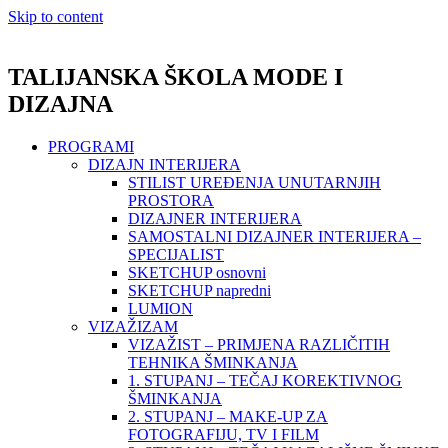
Skip to content
TALIJANSKA ŠKOLA MODE I
DIZAJNA
PROGRAMI
DIZAJN INTERIJERA
STILIST UREĐENJA UNUTARNJIH
PROSTORA
DIZAJNER INTERIJERA
SAMOSTALNI DIZAJNER INTERIJERA –
SPECIJALIST
SKETCHUP osnovni
SKETCHUP napredni
LUMION
VIZAŽIZAM
VIZAŽIST – PRIMJENA RAZLIČITIH
TEHNIKA ŠMINKANJA
1. STUPANJ – TEČAJ KOREKTIVNOG
ŠMINKANJA
2. STUPANJ – MAKE-UP ZA
FOTOGRAFIJU, TV I FILM