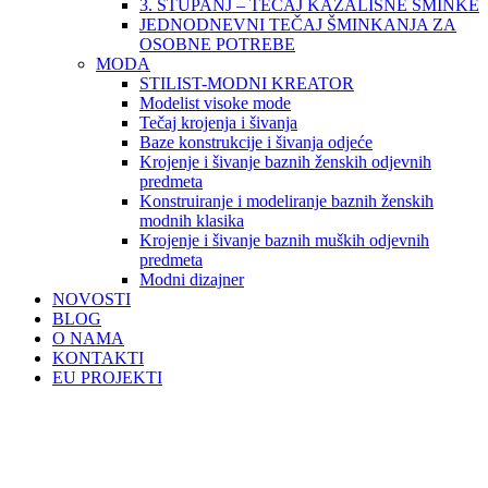
3. STUPANJ – TEČAJ KAZALIŠNE ŠMINKE
JEDNODNEVNI TEČAJ ŠMINKANJA ZA
OSOBNE POTREBE
MODA
STILIST-MODNI KREATOR
Modelist visoke mode
Tečaj krojenja i šivanja
Baze konstrukcije i šivanja odjeće
Krojenje i šivanje baznih ženskih odjevnih
predmeta
Konstruiranje i modeliranje baznih ženskih
modnih klasika
Krojenje i šivanje baznih muških odjevnih
predmeta
Modni dizajner
NOVOSTI
BLOG
O NAMA
KONTAKTI
EU PROJEKTI