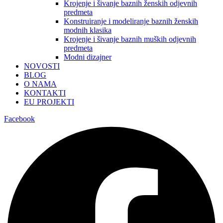
Krojenje i šivanje baznih ženskih odjevnih
predmeta
Konstruiranje i modeliranje baznih ženskih
modnih klasika
Krojenje i šivanje baznih muških odjevnih
predmeta
Modni dizajner
NOVOSTI
BLOG
O NAMA
KONTAKTI
EU PROJEKTI
Facebook