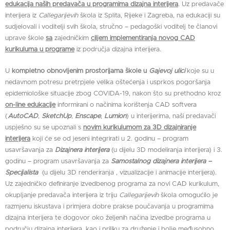
edukacija naših predavača u programima dizajna interijera
. Uz predavače
interijera iz
Callegarijevih
škola iz Splita, Rijeke i Zagreba, na edukaciji su
sudjelovali i voditelji svih škola, stručno – pedagoški voditelj te članovi
uprave škole
sa
zajedničkim
ciljem implementiranja novog CAD
kurikuluma u programe
iz područja dizajna interijera.
U
kompletno obnovljenim prostorijama škole u
Gajevoj ulici
koje su u
nedavnom potresu pretrpjele velika oštećenja i usprkos pogoršanja
epidemiološke situacije zbog COVIDA-19, nakon što su prethodno kroz
on-line edukacije
informirani o načinima korištenja CAD softvera
(
AutoCAD
,
SketchUp
,
Enscape
,
Lumion
) u interijerima, naši predavači
uspješno su se upoznali s
novim kurikulumom za 3D dizajniranje
interijera
koji će se od jeseni integrirati u 2. godinu – program
usavršavanja za
Dizajnera interijera
(u dijelu 3D modeliranja interijera) i 3.
godinu – program usavršavanja za
Samostalnog dizajnera interijera –
Specijalista
(u dijelu 3D renderiranja , vizualizacije i animacije interijera).
Uz zajedničko definiranje izvedbenog programa za novi CAD kurikulum,
okupljanje predavača interijera iz triju
Callegarijevih
škola omogućilo je
razmjenu iskustava i primjera dobre prakse poučavanja u programima
dizajna interijera te dogovor oko željenih načina izvedbe programa u
području dizajna interijera, kao i priliku za druženje i bolje međusobno