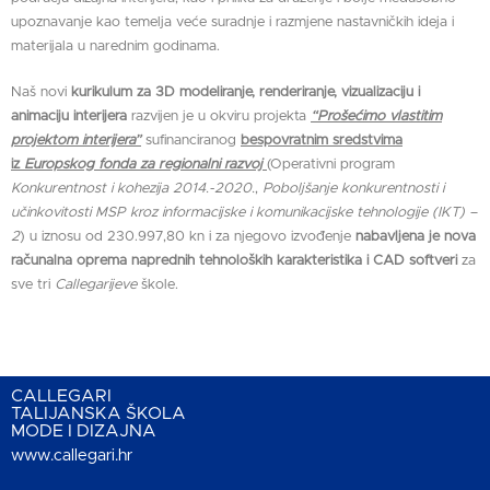
upoznavanje kao temelja veće suradnje i razmjene nastavničkih ideja i
materijala u narednim godinama.
Naš novi
kurikulum za 3D modeliranje, renderiranje, vizualizaciju i
animaciju interijera
razvijen je u okviru projekta
“Prošećimo vlastitim
projektom interijera”
sufinanciranog
bespovratnim sredstvima
iz
Europskog fonda za regionalni razvoj
(Operativni program
Konkurentnost i kohezija 2014.-2020.
,
Poboljšanje konkurentnosti i
učinkovitosti MSP kroz informacijske i komunikacijske tehnologije (IKT) –
2
) u iznosu od 230.997,80 kn i za njegovo izvođenje
nabavljena je nova
računalna oprema naprednih tehnoloških karakteristika i CAD softveri
za
sve tri
Callegarijeve
škole.
CALLEGARI
TALIJANSKA ŠKOLA
MODE I DIZAJNA
www.callegari.hr