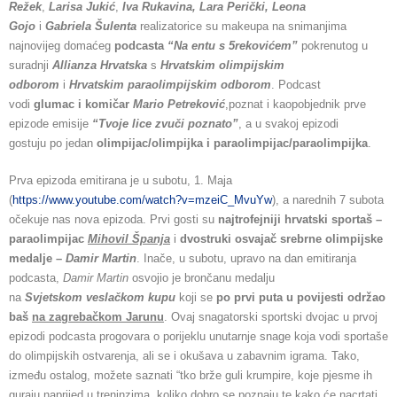
Režek
,
Larisa Jukić
,
Iva Rukavina, Lara Perički, Leona
Gojo
i
Gabriela Šulenta
realizatorice su makeupa na snimanjima
najnovijeg domaćeg
podcasta
“Na entu s 5rekovićem”
pokrenutog u
suradnji
Allianza Hrvatska
s
Hrvatskim olimpijskim
odborom
i
Hrvatskim paraolimpijskim odborom
. Podcast
vodi
glumac i komičar
Mario Petreković
,poznat i kaopobjednik prve
epizode emisije
“Tvoje lice zvuči poznato”
, a u svakoj epizodi
gostuju po jedan
olimpijac/olimpijka i paraolimpijac/paraolimpijka
.
Prva epizoda emitirana je u subotu, 1. Maja
(
https://www.youtube.com/watch?v=mzeiC_MvuYw
), a narednih 7 subota
očekuje nas nova epizoda. Prvi gosti su
najtrofejniji hrvatski sportaš –
paraolimpijac
Mihovil Španja
i
dvostruki osvajač srebrne olimpijske
medalje –
Damir Martin
. Inače, u subotu, upravo na dan emitiranja
podcasta,
Damir Martin
osvojio je brončanu medalju
na
Svjetskom veslačkom kupu
koji se
po prvi puta u povijesti održao
baš
na zagrebačkom Jarunu
. Ovaj snagatorski sportski dvojac u prvoj
epizodi podcasta progovara o porijeklu unutarnje snage koja vodi sportaše
do olimpijskih ostvarenja, ali se i okušava u zabavnim igrama. Tako,
između ostalog, možete saznati “tko brže guli krumpire, koje pjesme ih
guraju naprijed u treninzima, koliko dobro se poznaju te kako će nacrtati