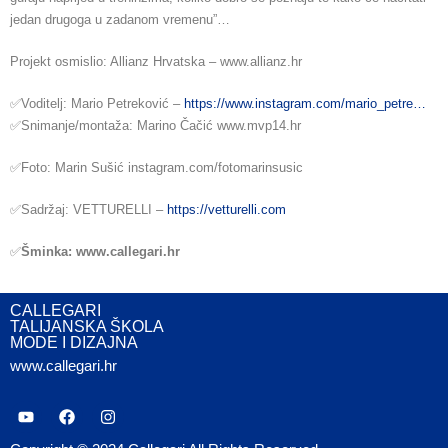
jedan drugoga u zadanom vremenu”…
Projekt osmislio: Allianz Hrvatska – www.allianz.hr
✅Voditelj: Mario Petreković –
https://www.instagram.com/mario_petre…
✅Snimanje/montaža: Marino Čačić www.mvp14.hr
✅Foto: Marin Sušić instagram.com/fotomarinsusic
✅Sadržaj: VETTURELLI –
https://vetturelli.com
✅
Šminka: www.callegari.hr
CALLEGARI
TALIJANSKA ŠKOLA
MODE I DIZAJNA
www.callegari.hr