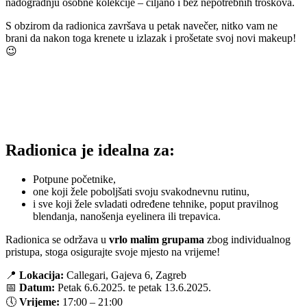
nadogradnju osobne kolekcije – ciljano i bez nepotrebnih troškova.
S obzirom da radionica završava u petak navečer, nitko vam ne
brani da nakon toga krenete u izlazak i prošetate svoj novi makeup!
😉
Radionica je idealna za:
Potpune početnike,
one koji žele poboljšati svoju svakodnevnu rutinu,
i sve koji žele svladati određene tehnike, poput pravilnog
blendanja, nanošenja eyelinera ili trepavica.
Radionica se održava u
vrlo malim grupama
zbog individualnog
pristupa, stoga osigurajte svoje mjesto na vrijeme!
📍
Lokacija:
Callegari, Gajeva 6, Zagreb
📅
Datum:
Petak 6.6.2025. te petak 13.6.2025.
🕔
Vrijeme:
17:00 – 21:00