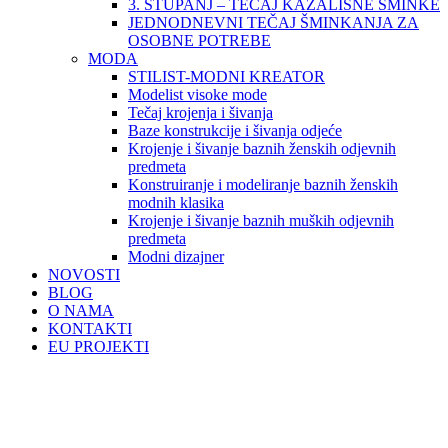
3. STUPANJ – TEČAJ KAZALIŠNE ŠMINKE
JEDNODNEVNI TEČAJ ŠMINKANJA ZA
OSOBNE POTREBE
MODA
STILIST-MODNI KREATOR
Modelist visoke mode
Tečaj krojenja i šivanja
Baze konstrukcije i šivanja odjeće
Krojenje i šivanje baznih ženskih odjevnih
predmeta
Konstruiranje i modeliranje baznih ženskih
modnih klasika
Krojenje i šivanje baznih muških odjevnih
predmeta
Modni dizajner
NOVOSTI
BLOG
O NAMA
KONTAKTI
EU PROJEKTI