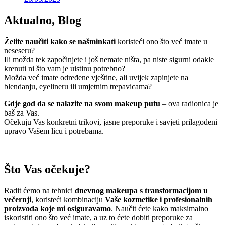
Aktualno
,
Blog
Želite naučiti kako se našminkati
koristeći ono što već imate u
neseseru?
Ili možda tek započinjete i još nemate ništa, pa niste sigurni odakle
krenuti ni što vam je uistinu potrebno?
Možda već imate određene vještine, ali uvijek zapinjete na
blendanju, eyelineru ili umjetnim trepavicama?
Gdje god da se nalazite na svom makeup putu
– ova radionica je
baš za Vas.
Očekuju Vas konkretni trikovi, jasne preporuke i savjeti prilagođeni
upravo Vašem licu i potrebama.
Što Vas očekuje?
Radit ćemo na tehnici
dnevnog makeupa s transformacijom u
večernji
, koristeći kombinaciju
Vaše kozmetike i profesionalnih
proizvoda koje mi osiguravamo
. Naučit ćete kako maksimalno
iskoristiti ono što već imate, a uz to ćete dobiti preporuke za