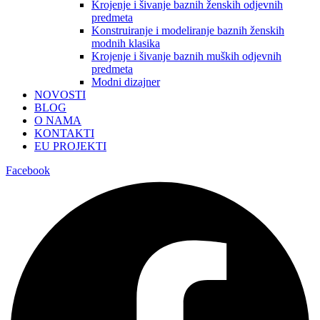
Krojenje i šivanje baznih ženskih odjevnih
predmeta
Konstruiranje i modeliranje baznih ženskih
modnih klasika
Krojenje i šivanje baznih muških odjevnih
predmeta
Modni dizajner
NOVOSTI
BLOG
O NAMA
KONTAKTI
EU PROJEKTI
Facebook