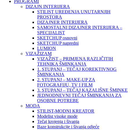
PROGRAMI
DIZAJN INTERIJERA
STILIST UREĐENJA UNUTARNJIH
PROSTORA
DIZAJNER INTERIJERA
SAMOSTALNI DIZAJNER INTERIJERA –
SPECIJALIST
SKETCHUP osnovni
SKETCHUP napredni
LUMION
VIZAŽIZAM
VIZAŽIST – PRIMJENA RAZLIČITIH
TEHNIKA ŠMINKANJA
1. STUPANJ – TEČAJ KOREKTIVNOG
ŠMINKANJA
2. STUPANJ – MAKE-UP ZA
FOTOGRAFIJU, TV I FILM
3. STUPANJ – TEČAJ KAZALIŠNE ŠMINKE
JEDNODNEVNI TEČAJ ŠMINKANJA ZA
OSOBNE POTREBE
MODA
STILIST-MODNI KREATOR
Modelist visoke mode
Tečaj krojenja i šivanja
Baze konstrukcije i šivanja odjeće