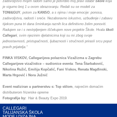
zadovoljstvo mojim radom samo je potvrdilo moj pravi odabir
Škole
koja
je sigurno broj 1 u ovom obrazovanju. Redali su se modeli za
TONI&GUY
, potom za
KANSO
,
a s njima i moje emocije: ponosa,
zadovoljstva, radosti i sreće. Nezaboravno iskustvo, uzbuđenje i zabavu
tijekom puna tri dana šminkanja raznih lica definitivno želim ponoviti.
Radujem se i s nestrpljenjem iščekujem nove projekte Škole. Hvala
školi
Callegari
, svim njezinim djelatnicima koji su mi zbog svoje
jednostavnosti, pristupačnosti, ljubaznosti i stručnosti prirasli srcu poput
pravih prijatelja.
“
FINKA VISKOV, Callegarijeva polaznica Vizažizma u Zagrebu
Callegarijeve vizažistice – sudionice eventa
:
Tena Štarbaković,
Nikolina Ružić, Emilija Kopčalić, Fani Viskov, Renata Magđinski,
Marta Hrgović i Nora Južnić
Event realiziran u partnerstvu s:
Top stilom
, najvećim domaćim
distributerom frizerske opreme
​Fotografije by:
Hair & Beauty Expo 2019.
CALLEGARI
TALIJANSKA ŠKOLA
MODE I DIZAJNA