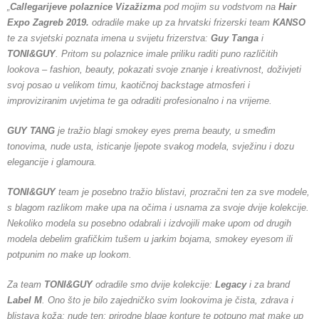
„
Callegarijeve polaznice Vizažizma
pod mojim su vodstvom na
Hair
Expo Zagreb 2019.
odradile make up za hrvatski frizerski team
KANSO
te za svjetski poznata imena u svijetu frizerstva:
Guy Tanga
i
TONI&GUY
. Pritom su polaznice imale priliku raditi puno različitih
lookova – fashion, beauty, pokazati svoje znanje i kreativnost, doživjeti
svoj posao u velikom timu, kaotičnoj backstage atmosferi i
improviziranim uvjetima te ga odraditi profesionalno i na vrijeme.
GUY TANG
je tražio blagi smokey eyes prema beauty, u smeđim
tonovima, nude usta, isticanje ljepote svakog modela, svježinu i dozu
elegancije i glamoura.
TONI&GUY
team je posebno tražio blistavi, prozračni ten za sve modele,
s blagom razlikom make upa na očima i usnama za svoje dvije kolekcije.
Nekoliko modela su posebno odabrali i izdvojili make upom od drugih
modela debelim grafičkim tušem u jarkim bojama, smokey eyesom ili
potpunim no make up lookom.
Za
team
TONI&GUY
odradile smo dvije kolekcije:
Legacy
i za brand
Label M
. Ono što je bilo zajedničko svim lookovima je čista, zdrava i
blistava koža; nude ten; prirodne blage konture te potpuno mat make up