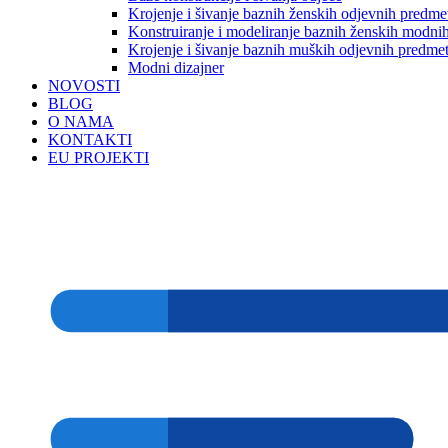
Krojenje i šivanje baznih ženskih odjevnih predme
Konstruiranje i modeliranje baznih ženskih modnih
Krojenje i šivanje baznih muških odjevnih predme
Modni dizajner
NOVOSTI
BLOG
O NAMA
KONTAKTI
EU PROJEKTI