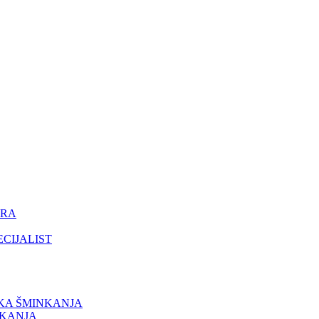
ORA
ECIJALIST
IKA ŠMINKANJA
NKANJA