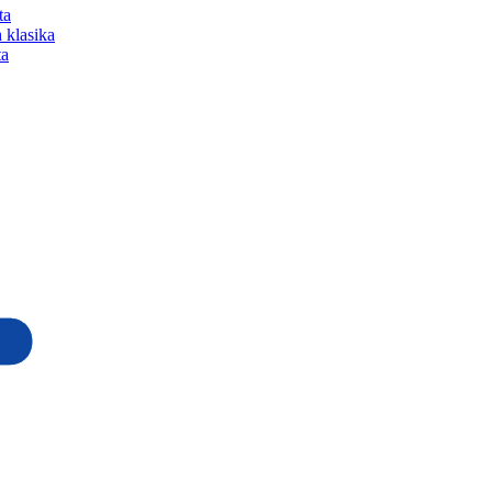
ta
 klasika
ta