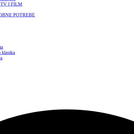
TV I FILM
SOBNE POTREBE
ta
 klasika
ta