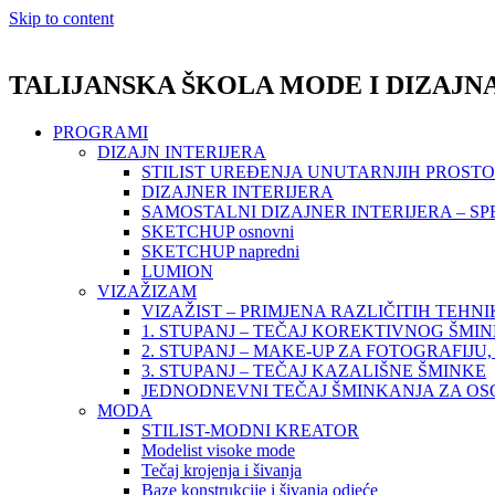
Skip to content
TALIJANSKA ŠKOLA MODE I DIZAJN
PROGRAMI
DIZAJN INTERIJERA
STILIST UREĐENJA UNUTARNJIH PROST
DIZAJNER INTERIJERA
SAMOSTALNI DIZAJNER INTERIJERA – SP
SKETCHUP osnovni
SKETCHUP napredni
LUMION
VIZAŽIZAM
VIZAŽIST – PRIMJENA RAZLIČITIH TEHN
1. STUPANJ – TEČAJ KOREKTIVNOG ŠMI
2. STUPANJ – MAKE-UP ZA FOTOGRAFIJU, 
3. STUPANJ – TEČAJ KAZALIŠNE ŠMINKE
JEDNODNEVNI TEČAJ ŠMINKANJA ZA O
MODA
STILIST-MODNI KREATOR
Modelist visoke mode
Tečaj krojenja i šivanja
Baze konstrukcije i šivanja odjeće