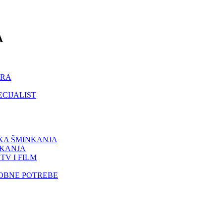
A
ORA
ECIJALIST
IKA ŠMINKANJA
NKANJA
TV I FILM
SOBNE POTREBE