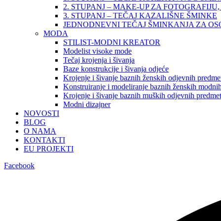
2. STUPANJ – MAKE-UP ZA FOTOGRAFIJU, 
3. STUPANJ – TEČAJ KAZALIŠNE ŠMINKE
JEDNODNEVNI TEČAJ ŠMINKANJA ZA O
MODA
STILIST-MODNI KREATOR
Modelist visoke mode
Tečaj krojenja i šivanja
Baze konstrukcije i šivanja odjeće
Krojenje i šivanje baznih ženskih odjevnih predme
Konstruiranje i modeliranje baznih ženskih modnih
Krojenje i šivanje baznih muških odjevnih predme
Modni dizajner
NOVOSTI
BLOG
O NAMA
KONTAKTI
EU PROJEKTI
Facebook