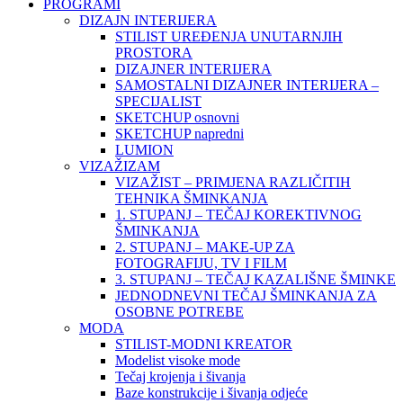
PROGRAMI
DIZAJN INTERIJERA
STILIST UREĐENJA UNUTARNJIH
PROSTORA
DIZAJNER INTERIJERA
SAMOSTALNI DIZAJNER INTERIJERA –
SPECIJALIST
SKETCHUP osnovni
SKETCHUP napredni
LUMION
VIZAŽIZAM
VIZAŽIST – PRIMJENA RAZLIČITIH
TEHNIKA ŠMINKANJA
1. STUPANJ – TEČAJ KOREKTIVNOG
ŠMINKANJA
2. STUPANJ – MAKE-UP ZA
FOTOGRAFIJU, TV I FILM
3. STUPANJ – TEČAJ KAZALIŠNE ŠMINKE
JEDNODNEVNI TEČAJ ŠMINKANJA ZA
OSOBNE POTREBE
MODA
STILIST-MODNI KREATOR
Modelist visoke mode
Tečaj krojenja i šivanja
Baze konstrukcije i šivanja odjeće