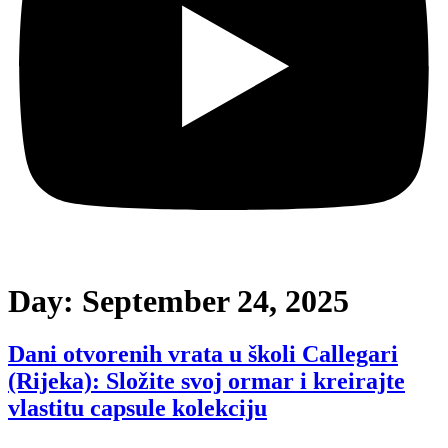
Day:
September 24, 2025
Dani otvorenih vrata u školi Callegari
(Rijeka): Složite svoj ormar i kreirajte
vlastitu capsule kolekciju