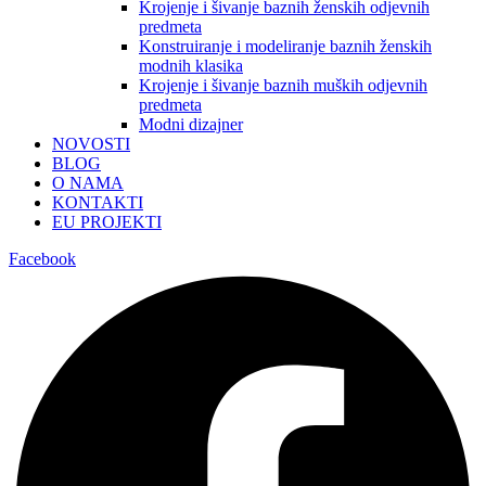
Krojenje i šivanje baznih ženskih odjevnih
predmeta
Konstruiranje i modeliranje baznih ženskih
modnih klasika
Krojenje i šivanje baznih muških odjevnih
predmeta
Modni dizajner
NOVOSTI
BLOG
O NAMA
KONTAKTI
EU PROJEKTI
Facebook