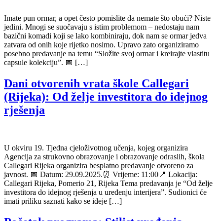
Imate pun ormar, a opet često pomislite da nemate što obući? Niste
jedini. Mnogi se suočavaju s istim problemom – nedostaju nam
bazični komadi koji se lako kombiniraju, dok nam se ormar jedva
zatvara od onih koje rijetko nosimo. Upravo zato organiziramo
posebno predavanje na temu “Složite svoj ormar i kreirajte vlastitu
capsule kolekciju”. 📅 […]
Dani otvorenih vrata škole Callegari
(Rijeka): Od želje investitora do idejnog
rješenja
U okviru 19. Tjedna cjeloživotnog učenja, kojeg organizira
Agencija za strukovno obrazovanje i obrazovanje odraslih, škola
Callegari Rijeka organizira besplatno predavanje otvoreno za
javnost. 📅 Datum: 29.09.2025.⏰ Vrijeme: 11:00📍 Lokacija:
Callegari Rijeka, Pomerio 21, Rijeka Tema predavanja je “Od želje
investitora do idejnog rješenja u uređenju interijera”. Sudionici će
imati priliku saznati kako se ideje […]