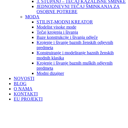
3. STUPANJ – TEČAJ KAZALIŠNE ŠMINKE
JEDNODNEVNI TEČAJ ŠMINKANJA ZA
OSOBNE POTREBE
MODA
STILIST-MODNI KREATOR
Modelist visoke mode
Tečaj krojenja i šivanja
Baze konstrukcije i šivanja odjeće
Krojenje i šivanje baznih ženskih odjevnih
predmeta
Konstruiranje i modeliranje baznih ženskih
modnih klasika
Krojenje i šivanje baznih muških odjevnih
predmeta
Modni dizajner
NOVOSTI
BLOG
O NAMA
KONTAKTI
EU PROJEKTI