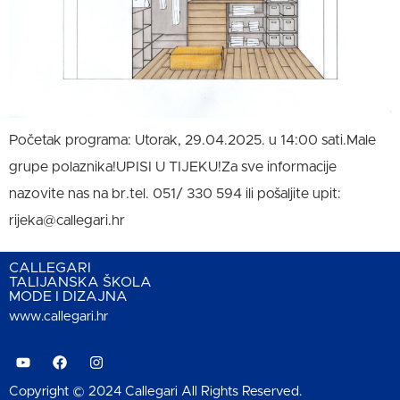
Početak programa: Utorak, 29.04.2025. u 14:00 sati.Male
grupe polaznika!UPISI U TIJEKU!Za sve informacije
nazovite nas na br.tel. 051/ 330 594 ili pošaljite upit:
rijeka@callegari.hr
CALLEGARI
TALIJANSKA ŠKOLA
MODE I DIZAJNA
www.callegari.hr
Copyright © 2024 Callegari All Rights Reserved.