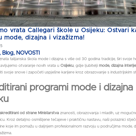
o vrata Callegari škole u Osijeku: Ostvari ka
tu mode, dizajna i vizažizma!
25
,
Blog
,
NOVOSTI
znata talijanska škola mode i dizajna s više od 30 godina tradicije, širi svoje h
vljujemo otvaranje novih vrata u
Osijeku
, gdje ljubitelji
mode, dizajna interije
i svoje snove i započeti uspješne karijere kroz obrazovanje s industrijskim s
itirani programi mode i dizajna
ku
akreditirani od strane Ministarstva
znanosti, obrazovanja i mladih, uz mogućn
icu. Kroz detaljno osmišljene tečajeve i praktičnu nastavu, naši polaznici stječ
štine koje im pomažu u daljnjem profesionalnom razvoju u područjima mode, d
zažizma.