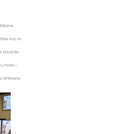
 željama
štaja koji će
 industrije
oku modu i
bez šminkanja