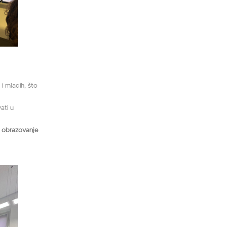
i mladih, što
vati u
o obrazovanje