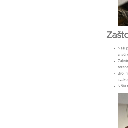
Zašto
Naši p
znači 
Zajed
terens
Broj 
svako
Ništa 