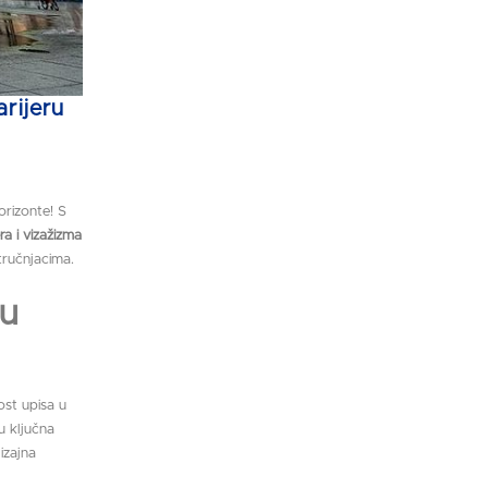
rijeru
orizonte! S
ra i vizažizma
tručnjacima.
 u
ost upisa u
u ključna
izajna