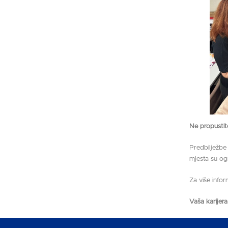
Ne propustite
Predbilježbe
mjesta su og
Za više info
Vaša karijera