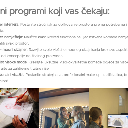
ni programi koji vas čekaju:
er interijera
: Postanite stručnjak za oblikovanje prostora prema potrebama i
ta.
er namještaja
: Naučite kako kreirati funkcionalne i jedinstvene komade namje
iti svaki prostor.
t – modni dizajner
: Razvijte svoje vještine modnog dizajniranja kroz sve aspekte
 od koncepcije do finalnog proizvoda.
ist visoke mode
: Kreirajte luksuzne, visokokvalitetne komade odjeće za vis
irajte za zahtjevne tržišne niše.
ionalni vizažist
: Postanite stručnjak za profesionalni make-up i različita lica, 
bloni
.