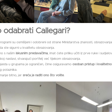
 odabrati Callegari?
rogrami su osmišljeni i odobreni od strane Ministarstva znanosti, obrazovanja 
da ste sigurni u kvalitetu obrazovanja.
no s našim
iskusnim predavačima
, imat ćete priliku učiti iz prve ruke i sudjelo
koj nastavi, stvarajući portfelj već tijekom obrazovanja.
mjesta u grupama je ograničen, čime osiguravamo
osoban pristup i kvalitetn
g polaznika.
manje bitno, jer
sreća je raditi ono što volite
.