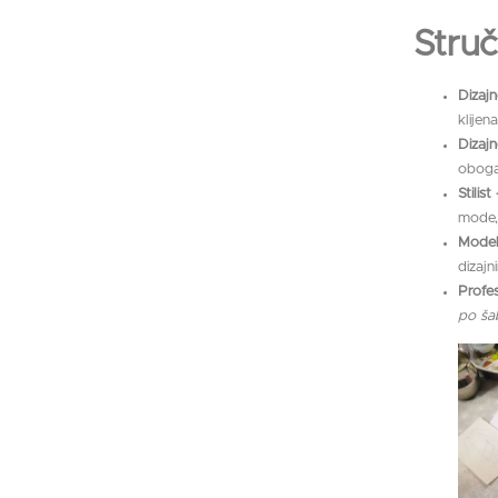
Struč
Dizajn
klijena
Dizajn
obogat
Stilis
mode,
Model
dizajn
Profes
po ša