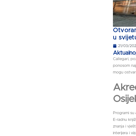
Otvoram
u svije
21/03/20
Aktualno
Callegari, po
ponosom naja
mogu ostvarit
Akred
Osije
Programi su
E-radnu knjiž
znanja i vje
interijera i vi