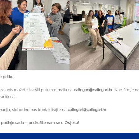
 priliku!
 za upis možete izvršiti putem e-maila na
callegari@callegari.hr
. Kao što je n
raničena.
rmacija, slobodno nas kontaktirajte na
callegari@callegari.hr
.
 počinje sada – pridružite nam se u Osijeku!