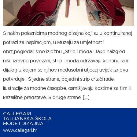
S našim polaznicima modnog dizajna koji su u kontinuiranoj
potrazi za inspiracijom, u Muzeju za umjetnost i
obrt,pogledali smo izložbu „Strip i moda“. Iako naizgled
nisu izravno povezani, strip i moda održavaju kontinuirani
dijalog u kojem se njihov međusobni utjecaj uvijek iznova
potvrđuje. S jedne strane, pojedini strip crtači rade
ilustracije za modne časopise, osmišljavaju kostime za film ili
kazališne predstave. S druge strane, […]
CALLEGARI
TALIJANSKA ŠKOLA
MODE I DIZAJNA
www.callegari.hr