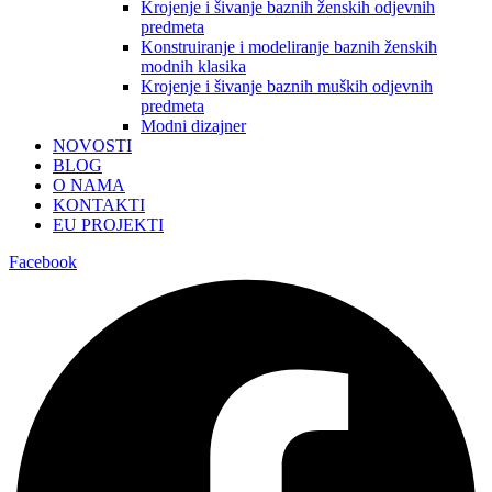
Krojenje i šivanje baznih ženskih odjevnih
predmeta
Konstruiranje i modeliranje baznih ženskih
modnih klasika
Krojenje i šivanje baznih muških odjevnih
predmeta
Modni dizajner
NOVOSTI
BLOG
O NAMA
KONTAKTI
EU PROJEKTI
Facebook