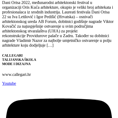
Dani Orisa 2022, međunarodni arhitektonski festival u
organizaciji Oris Kuća arhitekture, okupio je veliki broj arhitekata i
profesionalaca iz srodnih industrija. Laureati festivala Dani Orisa
22 su Iva Letilović i Igor Pedišić (Hrvatska) – osnivači
arhitektonskog ureda AB Forum, dobitnici godišnje nagrade Viktor
Kovačić za najuspješnije ostvarenje u svim područjima
arhitektonskog stvaralaštva (UHA) za projekt
rekonstrukcije Providurove palače u Zadru. Također su dobitnici
nagrade Vladimir Nazor za najbolje umjetničko ostvarenje u polju
arhitekture koju dodjeljuje […]
CALLEGARI
TALIJANSKA ŠKOLA
MODE I DIZAJNA
www.callegari.hr
Youtube