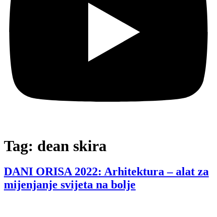
Tag:
dean skira
DANI ORISA 2022: Arhitektura – alat za
mijenjanje svijeta na bolje