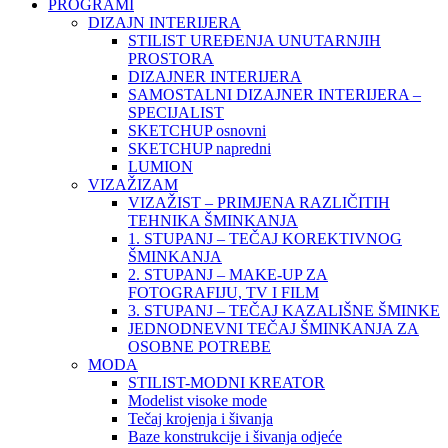
PROGRAMI
DIZAJN INTERIJERA
STILIST UREĐENJA UNUTARNJIH
PROSTORA
DIZAJNER INTERIJERA
SAMOSTALNI DIZAJNER INTERIJERA –
SPECIJALIST
SKETCHUP osnovni
SKETCHUP napredni
LUMION
VIZAŽIZAM
VIZAŽIST – PRIMJENA RAZLIČITIH
TEHNIKA ŠMINKANJA
1. STUPANJ – TEČAJ KOREKTIVNOG
ŠMINKANJA
2. STUPANJ – MAKE-UP ZA
FOTOGRAFIJU, TV I FILM
3. STUPANJ – TEČAJ KAZALIŠNE ŠMINKE
JEDNODNEVNI TEČAJ ŠMINKANJA ZA
OSOBNE POTREBE
MODA
STILIST-MODNI KREATOR
Modelist visoke mode
Tečaj krojenja i šivanja
Baze konstrukcije i šivanja odjeće