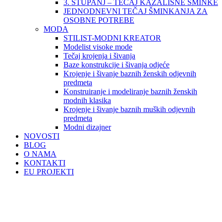
3. STUPANJ – TEČAJ KAZALIŠNE ŠMINKE
JEDNODNEVNI TEČAJ ŠMINKANJA ZA
OSOBNE POTREBE
MODA
STILIST-MODNI KREATOR
Modelist visoke mode
Tečaj krojenja i šivanja
Baze konstrukcije i šivanja odjeće
Krojenje i šivanje baznih ženskih odjevnih
predmeta
Konstruiranje i modeliranje baznih ženskih
modnih klasika
Krojenje i šivanje baznih muških odjevnih
predmeta
Modni dizajner
NOVOSTI
BLOG
O NAMA
KONTAKTI
EU PROJEKTI