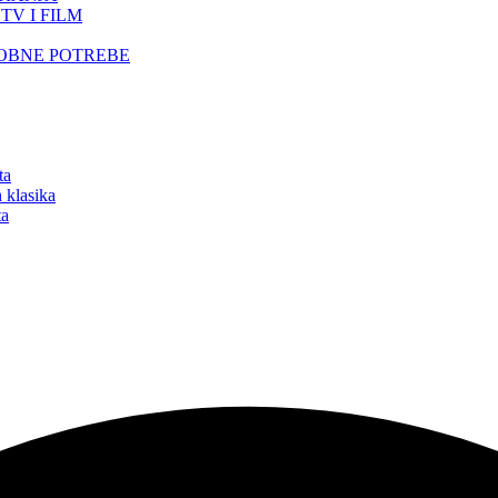
TV I FILM
SOBNE POTREBE
ta
 klasika
ta