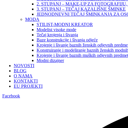
2. STUPANJ – MAKE-UP ZA FOTOGRAFIJU, 
3. STUPANJ – TEČAJ KAZALIŠNE ŠMINKE
JEDNODNEVNI TEČAJ ŠMINKANJA ZA O
MODA
STILIST-MODNI KREATOR
Modelist visoke mode
Tečaj krojenja i šivanja
Baze konstrukcije i šivanja odjeće
Krojenje i šivanje baznih ženskih odjevnih predme
Konstruiranje i modeliranje baznih ženskih modnih
Krojenje i šivanje baznih muških odjevnih predme
Modni dizajner
NOVOSTI
BLOG
O NAMA
KONTAKTI
EU PROJEKTI
Facebook