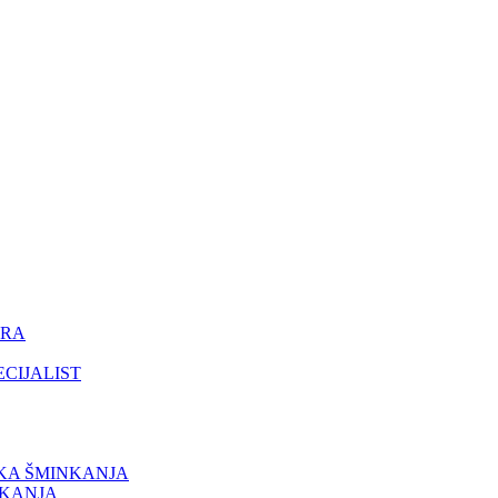
ORA
ECIJALIST
IKA ŠMINKANJA
NKANJA