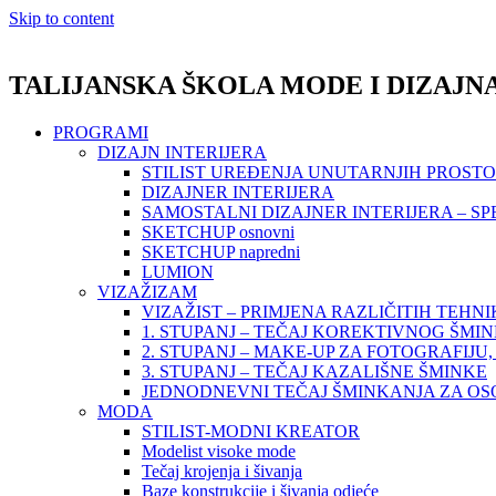
Skip to content
TALIJANSKA ŠKOLA MODE I DIZAJN
PROGRAMI
DIZAJN INTERIJERA
STILIST UREĐENJA UNUTARNJIH PROST
DIZAJNER INTERIJERA
SAMOSTALNI DIZAJNER INTERIJERA – SP
SKETCHUP osnovni
SKETCHUP napredni
LUMION
VIZAŽIZAM
VIZAŽIST – PRIMJENA RAZLIČITIH TEHN
1. STUPANJ – TEČAJ KOREKTIVNOG ŠMI
2. STUPANJ – MAKE-UP ZA FOTOGRAFIJU, 
3. STUPANJ – TEČAJ KAZALIŠNE ŠMINKE
JEDNODNEVNI TEČAJ ŠMINKANJA ZA O
MODA
STILIST-MODNI KREATOR
Modelist visoke mode
Tečaj krojenja i šivanja
Baze konstrukcije i šivanja odjeće