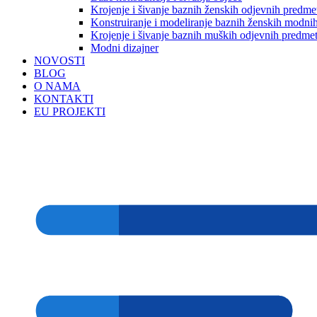
Krojenje i šivanje baznih ženskih odjevnih predme
Konstruiranje i modeliranje baznih ženskih modnih
Krojenje i šivanje baznih muških odjevnih predme
Modni dizajner
NOVOSTI
BLOG
O NAMA
KONTAKTI
EU PROJEKTI