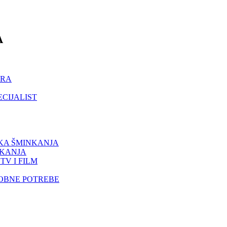
A
ORA
ECIJALIST
IKA ŠMINKANJA
NKANJA
TV I FILM
SOBNE POTREBE