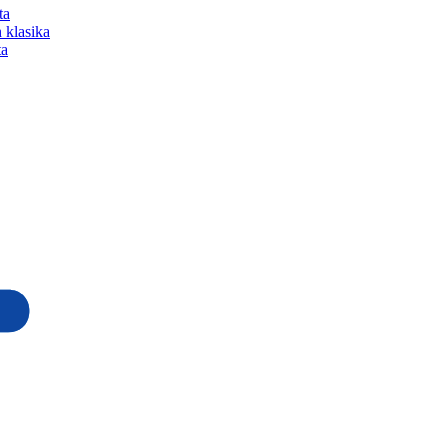
ta
 klasika
ta